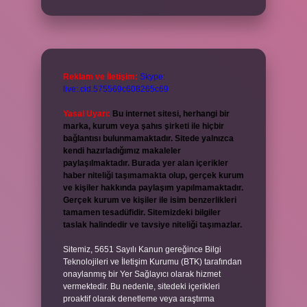
Reklam ve İletişim:
Skype:
live:.cid.575569c608265c69
Yasal Uyarı:
Bu internet sitesi, herhangi bir
marka, kurum veya şahıs şirketi ile hiçbir
bağlantısı bulunmamaktadır. Sitede yalnızca
kendi hazırladığımız makaleler
paylaşılmaktadır. Burada yer alan içerikler
haber niteliği taşımamakta olup, gerçek kurum
ve kişiler hakkında paylaşım yapılmamaktadır.
Gerçek kurum ve kişiler ile isim benzerlikleri
tamamen tesadüfidir. Sitemizdeki bilgiler
taslak halindedir ve tavsiye niteliği taşımazlar.
Sitemiz, 5651 Sayılı Kanun gereğince Bilgi
Teknolojileri ve İletişim Kurumu (BTK) tarafından
onaylanmış bir Yer Sağlayıcı olarak hizmet
vermektedir. Bu nedenle, sitedeki içerikleri
proaktif olarak denetleme veya araştırma