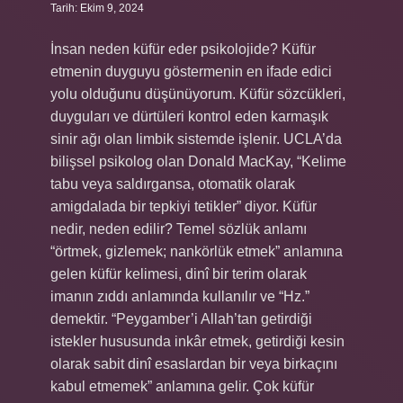
Tarih: Ekim 9, 2024
İnsan neden küfür eder psikolojide? Küfür
etmenin duyguyu göstermenin en ifade edici
yolu olduğunu düşünüyorum. Küfür sözcükleri,
duyguları ve dürtüleri kontrol eden karmaşık
sinir ağı olan limbik sistemde işlenir. UCLA’da
bilişsel psikolog olan Donald MacKay, “Kelime
tabu veya saldırgansa, otomatik olarak
amigdalada bir tepkiyi tetikler” diyor. Küfür
nedir, neden edilir? Temel sözlük anlamı
“örtmek, gizlemek; nankörlük etmek” anlamına
gelen küfür kelimesi, dinî bir terim olarak
imanın zıddı anlamında kullanılır ve “Hz.”
demektir. “Peygamber’i Allah’tan getirdiği
istekler hususunda inkâr etmek, getirdiği kesin
olarak sabit dinî esaslardan bir veya birkaçını
kabul etmemek” anlamına gelir. Çok küfür