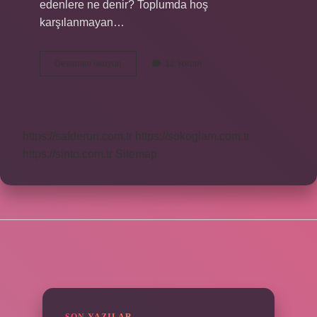
edenlere ne denir? Toplumda hoş
karşılanmayan…
Bir
Devamını okuyun
12 Yorum
Insan
Neden
Küfür
Eder
https://safderun.com.tr
https://sokoglam.com.tr
https://sinto.com.tr
Sitemap
SIDEBAR