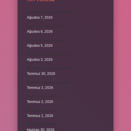
SON YAZILAR
KYK yurt ücreti aylık ne kadar ?
Ağustos 7, 2026
David ismi hangi ülkenin ?
Ağustos 6, 2026
Avene Akerat ne işe yarar ?
Ağustos 5, 2026
A52 Android 14 alacak mı ?
Ağustos 3, 2026
622 hangi hesaba yansıtılır ?
Temmuz 30, 2026
Antalya Otogarı’nı kim yaptı ?
Temmuz 3, 2026
Yeşil elmanın adı ne ?
Temmuz 2, 2026
ancak bağlaç mıdır ?
Temmuz 1, 2026
Alüminyum nasıl ?
Haziran 30, 2026