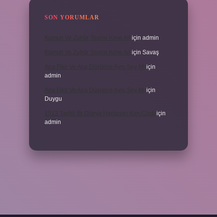
SON YORUMLAR
Kumun Ve Zuhûr Teorisi Kime Ait
için
admin
Kumun Ve Zuhûr Teorisi Kime Ait
için
Savaş
Ana Fikir Ve Ana Düşünce Aynı Şey Mi
için
admin
Ana Fikir Ve Ana Düşünce Aynı Şey Mi
için
Duygu
1513 Tarihli Ilk Dünya Haritasını Kim Çizdi
için
admin