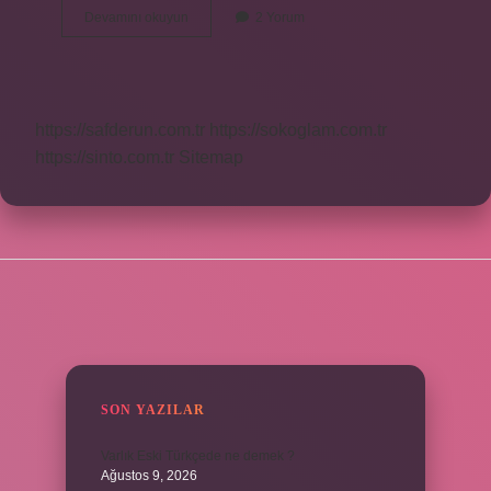
Yüreği
Devamını okuyun
2 Yorum
Ağzına
Varmak
Deyiminin
Anlamı
Nedir
https://safderun.com.tr
https://sokoglam.com.tr
https://sinto.com.tr
Sitemap
SIDEBAR
SON YAZILAR
Varlık Eski Türkçede ne demek ?
Ağustos 9, 2026