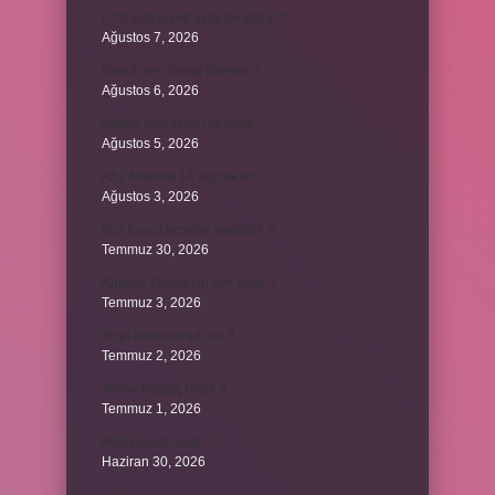
KYK yurt ücreti aylık ne kadar ?
Ağustos 7, 2026
David ismi hangi ülkenin ?
Ağustos 6, 2026
Avene Akerat ne işe yarar ?
Ağustos 5, 2026
A52 Android 14 alacak mı ?
Ağustos 3, 2026
622 hangi hesaba yansıtılır ?
Temmuz 30, 2026
Antalya Otogarı’nı kim yaptı ?
Temmuz 3, 2026
Yeşil elmanın adı ne ?
Temmuz 2, 2026
ancak bağlaç mıdır ?
Temmuz 1, 2026
Alüminyum nasıl ?
Haziran 30, 2026