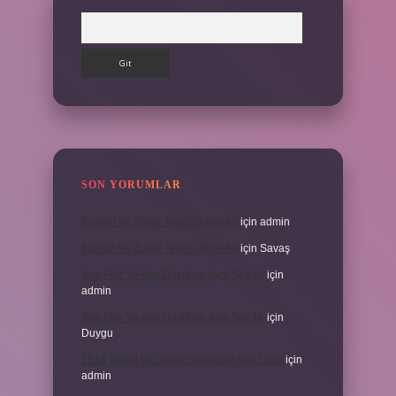
Arama
SON YORUMLAR
Kumun Ve Zuhûr Teorisi Kime Ait
için
admin
Kumun Ve Zuhûr Teorisi Kime Ait
için
Savaş
Ana Fikir Ve Ana Düşünce Aynı Şey Mi
için
admin
Ana Fikir Ve Ana Düşünce Aynı Şey Mi
için
Duygu
1513 Tarihli Ilk Dünya Haritasını Kim Çizdi
için
admin