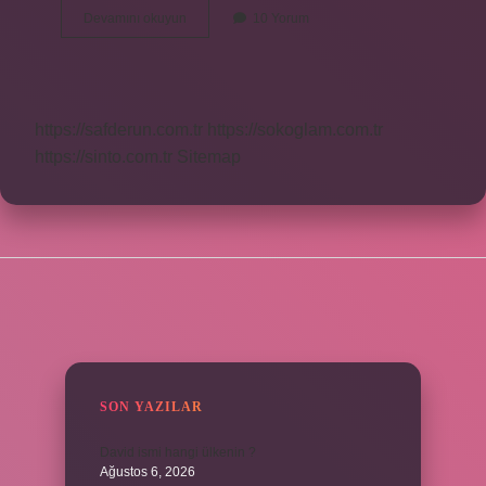
Külliyet
Devamını okuyun
10 Yorum
Ne
Demek
Tdk
https://safderun.com.tr
https://sokoglam.com.tr
https://sinto.com.tr
Sitemap
SIDEBAR
SON YAZILAR
David ismi hangi ülkenin ?
Ağustos 6, 2026