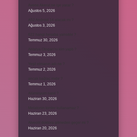
Avene Akerat ne işe yarar ?
Ağustos 5, 2026
A52 Android 14 alacak mı ?
Ağustos 3, 2026
622 hangi hesaba yansıtılır ?
Temmuz 30, 2026
Antalya Otogarı’nı kim yaptı ?
Temmuz 3, 2026
Yeşil elmanın adı ne ?
Temmuz 2, 2026
ancak bağlaç mıdır ?
Temmuz 1, 2026
Alüminyum nasıl ?
Haziran 30, 2026
Melatonin kimler kullanamaz ?
Haziran 23, 2026
Alveolit doktora gitmeden geçer mi ?
Haziran 20, 2026