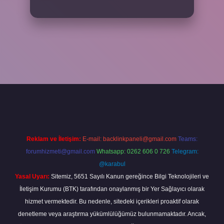
iriş
Reklam ve İletişim:
E-mail:
backlinkpaneli@gmail.com
Teams:
forumhizmeti@gmail.com
Whatsapp: 0262 606 0 726
Telegram:
@karabul
Yasal Uyarı:
Sitemiz, 5651 Sayılı Kanun gereğince Bilgi Teknolojileri ve
İletişim Kurumu (BTK) tarafından onaylanmış bir Yer Sağlayıcı olarak
hizmet vermektedir. Bu nedenle, sitedeki içerikleri proaktif olarak
denetleme veya araştırma yükümlülüğümüz bulunmamaktadır. Ancak,