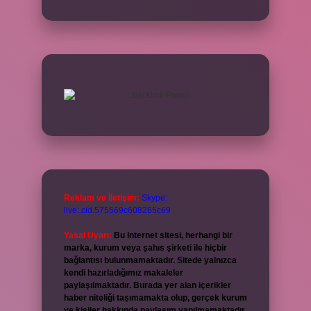
Reklam ve İletişim:
Skype:
live:.cid.575569c608265c69
Yasal Uyarı:
Bu internet sitesi, herhangi bir
marka, kurum veya şahıs şirketi ile hiçbir
bağlantısı bulunmamaktadır. Sitede yalnızca
kendi hazırladığımız makaleler
paylaşılmaktadır. Burada yer alan içerikler
haber niteliği taşımamakta olup, gerçek kurum
ve kişiler hakkında paylaşım yapılmamaktadır.