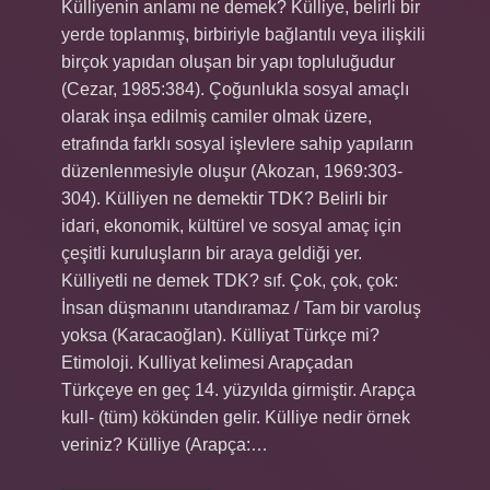
Külliyenin anlamı ne demek? Külliye, belirli bir
yerde toplanmış, birbiriyle bağlantılı veya ilişkili
birçok yapıdan oluşan bir yapı topluluğudur
(Cezar, 1985:384). Çoğunlukla sosyal amaçlı
olarak inşa edilmiş camiler olmak üzere,
etrafında farklı sosyal işlevlere sahip yapıların
düzenlenmesiyle oluşur (Akozan, 1969:303-
304). Külliyen ne demektir TDK? Belirli bir
idari, ekonomik, kültürel ve sosyal amaç için
çeşitli kuruluşların bir araya geldiği yer.
Külliyetli ne demek TDK? sıf. Çok, çok, çok:
İnsan düşmanını utandıramaz / Tam bir varoluş
yoksa (Karacaoğlan). Külliyat Türkçe mi?
Etimoloji. Kulliyat kelimesi Arapçadan
Türkçeye en geç 14. yüzyılda girmiştir. Arapça
kull- (tüm) kökünden gelir. Külliye nedir örnek
veriniz? Külliye (Arapça:…