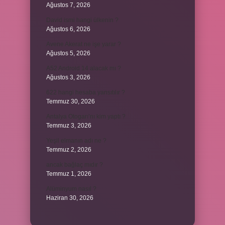
Ağustos 7, 2026
David ismi hangi ülkenin ?
Ağustos 6, 2026
Avene Akerat ne işe yarar ?
Ağustos 5, 2026
A52 Android 14 alacak mı ?
Ağustos 3, 2026
622 hangi hesaba yansıtılır ?
Temmuz 30, 2026
Antalya Otogarı’nı kim yaptı ?
Temmuz 3, 2026
Yeşil elmanın adı ne ?
Temmuz 2, 2026
ancak bağlaç mıdır ?
Temmuz 1, 2026
Alüminyum nasıl ?
Haziran 30, 2026