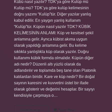
Kübü nasıl yazılır? TDK’ya göre Kulüp mü
Kulüp mü? TDK’ya göre kulüp kelimesinin
doğru yazımı “Kulüp”tür. Diğer yazılar yanlış
kabul edilir. En yaygın yanlış kullanım
“Kulüp”tür. Küpün nasıl yazılır TDK? KÜBİK
KELİMESİNİN ANLAMI: Küp ve kesitsel şekil
anlamına gelir. Ayrıca kübist akıma uygun
olarak yapıldığı anlamına gelir. Bu kelime
sıklıkla yanlışlıkla küp olarak yazılır. Doğru
kullanımı kübik formda olmalıdır. Küpün diğer
adı nedir? Düzenli altı yüzlü olarak da
adlandırılır ve toplamda beş tane olan Platonik
katılardan biridir. Kare ve küp nedir? Bir doğal
sayının karesini ve kuvvetini üstel bir ifade
olarak gösterir ve değerini hesaplar. Bir sayıyı
kendisiyle çarpmaya o…
Kübü
Devamını okuyun
Yorum Bırak