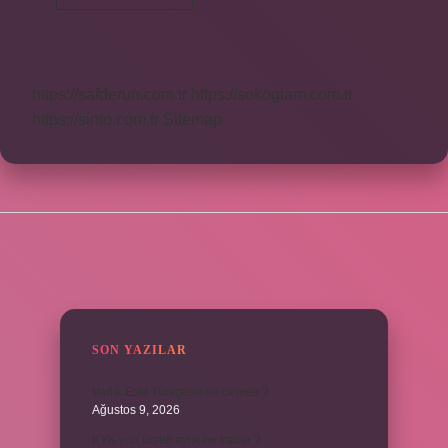
Mü
Küpü
Mü
https://safderun.com.tr
https://sokoglam.com.tr
https://sinto.com.tr
Sitemap
SIDEBAR
SON YAZILAR
Varlık Eski Türkçede ne demek ?
Ağustos 9, 2026
KYK yurt ücreti aylık ne kadar ?