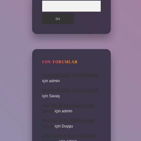
Arama
SON YORUMLAR
Kumun Ve Zuhûr Teorisi Kime Ait
için
admin
Kumun Ve Zuhûr Teorisi Kime Ait
için
Savaş
Ana Fikir Ve Ana Düşünce Aynı
Şey Mi
için
admin
Ana Fikir Ve Ana Düşünce Aynı
Şey Mi
için
Duygu
1513 Tarihli Ilk Dünya Haritasını