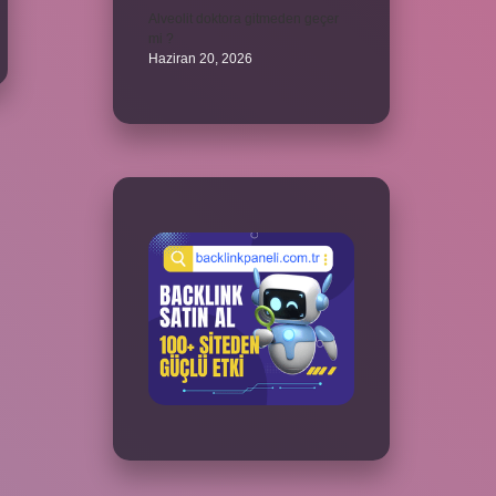
Alveolit doktora gitmeden geçer
mi ?
Haziran 20, 2026