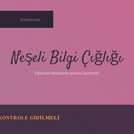
Hakkımızda
Neşeli Bilgi Çığlığı
Eğlenceli hikayelerle gününü şenlendir!
KONTROLE GIDILMELI