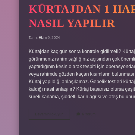
KÜRTAJDAN 1 HA
NASIL YAPILIR
Tarih: Ekim 9, 2024
Kürtajdan kaç gün sonra kontrole gidilmeli? Kürtaj
görünmeniz rahim sağlığınız açısından çok önemlid
yaptırdığının kesin olarak tespiti için operasyonda
veya rahimde gözden kaçan kısımların bulunması g
Kürtaj yapıldığı anlaşılamaz. Gebelik testleri kürta
kaldığı nasıl anlaşılır? Kürtaj başarısız olursa çeşit
süreli kanama, şiddetli karın ağrısı ve ateş bulun
Kürtajdan
Devamını okuyun
6 Yorum
1
Hafta
Sonra