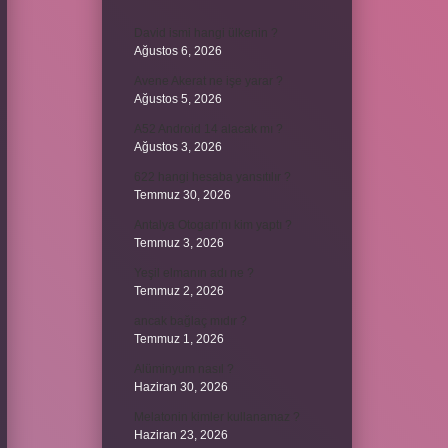
David ismi hangi ülkenin ?
Ağustos 6, 2026
Avene Akerat ne işe yarar ?
Ağustos 5, 2026
A52 Android 14 alacak mı ?
Ağustos 3, 2026
622 hangi hesaba yansıtılır ?
Temmuz 30, 2026
Antalya Otogarı’nı kim yaptı ?
Temmuz 3, 2026
Yeşil elmanın adı ne ?
Temmuz 2, 2026
ancak bağlaç mıdır ?
Temmuz 1, 2026
Alüminyum nasıl ?
Haziran 30, 2026
Melatonin kimler kullanamaz ?
Haziran 23, 2026