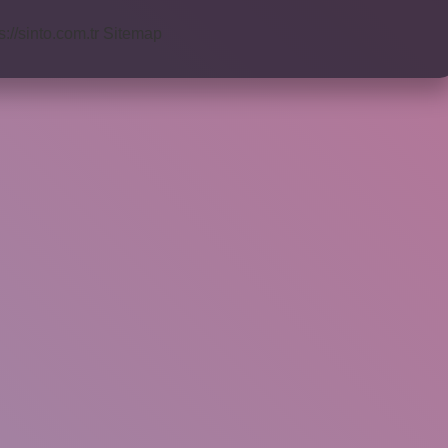
s://sinto.com.tr
Sitemap