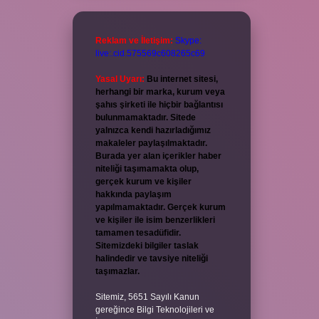
Reklam ve İletişim:
Skype:
live:.cid.575569c608265c69
Yasal Uyarı:
Bu internet sitesi,
herhangi bir marka, kurum veya
şahıs şirketi ile hiçbir bağlantısı
bulunmamaktadır. Sitede
yalnızca kendi hazırladığımız
makaleler paylaşılmaktadır.
Burada yer alan içerikler haber
niteliği taşımamakta olup,
gerçek kurum ve kişiler
hakkında paylaşım
yapılmamaktadır. Gerçek kurum
ve kişiler ile isim benzerlikleri
tamamen tesadüfidir.
Sitemizdeki bilgiler taslak
halindedir ve tavsiye niteliği
taşımazlar.
Sitemiz, 5651 Sayılı Kanun
gereğince Bilgi Teknolojileri ve