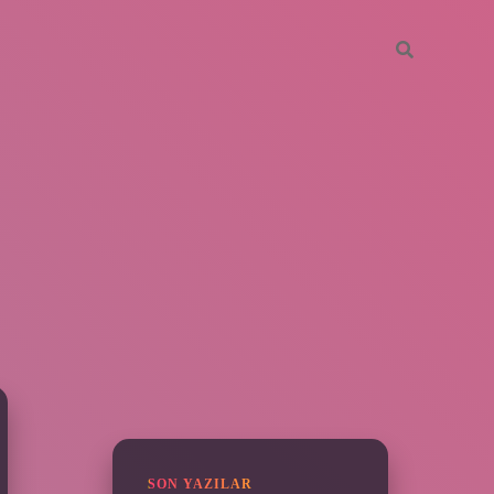
SIDEBAR
vdcasino giriş
SON YAZILAR