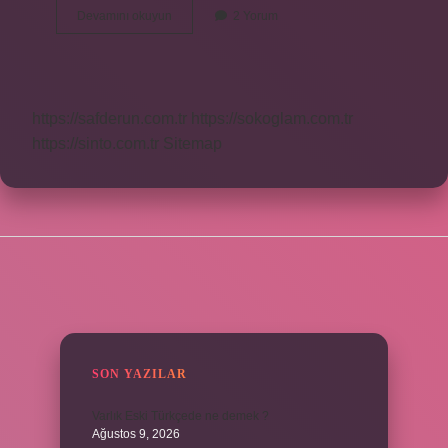
Kara
Devamını okuyun
2 Yorum
Sinek
Neden
Bitişik
Yazılır
https://safderun.com.tr
https://sokoglam.com.tr
https://sinto.com.tr
Sitemap
SIDEBAR
SON YAZILAR
Varlık Eski Türkçede ne demek ?
Ağustos 9, 2026