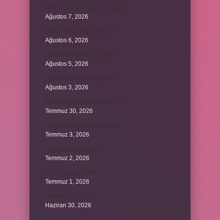
KYK yurt ücreti aylık ne kadar ?
Ağustos 7, 2026
David ismi hangi ülkenin ?
Ağustos 6, 2026
Avene Akerat ne işe yarar ?
Ağustos 5, 2026
A52 Android 14 alacak mı ?
Ağustos 3, 2026
622 hangi hesaba yansıtılır ?
Temmuz 30, 2026
Antalya Otogarı’nı kim yaptı ?
Temmuz 3, 2026
Yeşil elmanın adı ne ?
Temmuz 2, 2026
ancak bağlaç mıdır ?
Temmuz 1, 2026
Alüminyum nasıl ?
Haziran 30, 2026