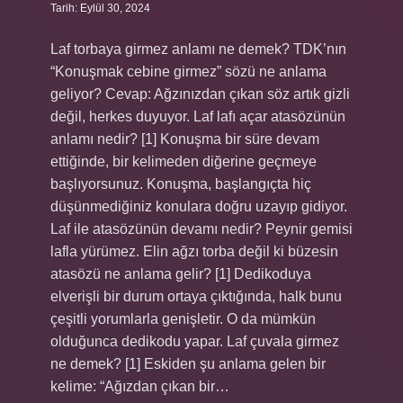
Tarih: Eylül 30, 2024
Laf torbaya girmez anlamı ne demek? TDK’nın
“Konuşmak cebine girmez” sözü ne anlama
geliyor? Cevap: Ağzınızdan çıkan söz artık gizli
değil, herkes duyuyor. Laf lafı açar atasözünün
anlamı nedir? [1] Konuşma bir süre devam
ettiğinde, bir kelimeden diğerine geçmeye
başlıyorsunuz. Konuşma, başlangıçta hiç
düşünmediğiniz konulara doğru uzayıp gidiyor.
Laf ile atasözünün devamı nedir? Peynir gemisi
lafla yürümez. Elin ağzı torba değil ki büzesin
atasözü ne anlama gelir? [1] Dedikoduya
elverişli bir durum ortaya çıktığında, halk bunu
çeşitli yorumlarla genişletir. O da mümkün
olduğunca dedikodu yapar. Laf çuvala girmez
ne demek? [1] Eskiden şu anlama gelen bir
kelime: “Ağızdan çıkan bir…