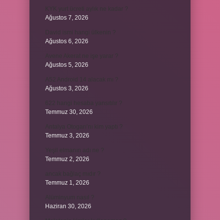
KYK yurt ücreti aylık ne kadar ?
Ağustos 7, 2026
David ismi hangi ülkenin ?
Ağustos 6, 2026
Avene Akerat ne işe yarar ?
Ağustos 5, 2026
A52 Android 14 alacak mı ?
Ağustos 3, 2026
622 hangi hesaba yansıtılır ?
Temmuz 30, 2026
Antalya Otogarı’nı kim yaptı ?
Temmuz 3, 2026
Yeşil elmanın adı ne ?
Temmuz 2, 2026
ancak bağlaç mıdır ?
Temmuz 1, 2026
Alüminyum nasıl ?
Haziran 30, 2026