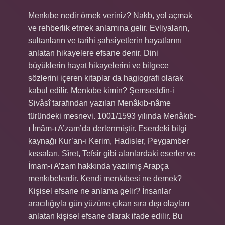
Menkıbe nedir örnek veriniz? Nakb, yol açmak
ve rehberlik etmek anlamına gelir. Evliyaların,
sultanların ve tarihi şahsiyetlerin hayatlarını
anlatan hikayelere efsane denir. Dini
büyüklerin hayat hikayelerini ve bilgece
sözlerini içeren kitaplar da hagiografi olarak
kabul edilir. Menkıbe kimin? Şemseddîn-i
Sivâsî tarafından yazılan Menâkıb-nâme
türündeki mesnevi. 1001/1593 yılında Menâkıb-
ı İmâm-ı A’zam’da derlenmiştir. Eserdeki bilgi
kaynağı Kur’an-ı Kerim, Hadisler, Peygamber
kıssaları, Sîret, Tefsir gibi alanlardaki eserler ve
İmam-ı A’zam hakkında yazılmış Arapça
menkıbelerdir. Kendi menkıbesi ne demek?
Kişisel efsane ne anlama gelir? İnsanlar
aracılığıyla gün yüzüne çıkan sıra dışı olayları
anlatan kişisel efsane olarak ifade edilir. Bu