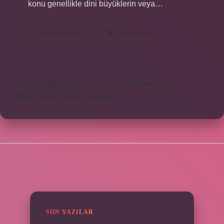
konu genellikle dini büyüklerin veya…
Menkıbe
Devamını okuyun
Yorum Bırak
Sahibi
Ne
Demek
https://safderun.com.tr
https://sokoglam.com.tr
https://sinto.com.tr
Sitemap
SIDEBAR
SON YAZILAR