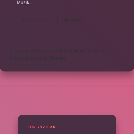
Müzik…
Müzik
Devamını okuyun
Yorum Bırak
Nasıl
Icat
Edildi
https://safderun.com.tr
https://sokoglam.com.tr
https://sinto.com.tr
Sitemap
SIDEBAR
SON YAZILAR