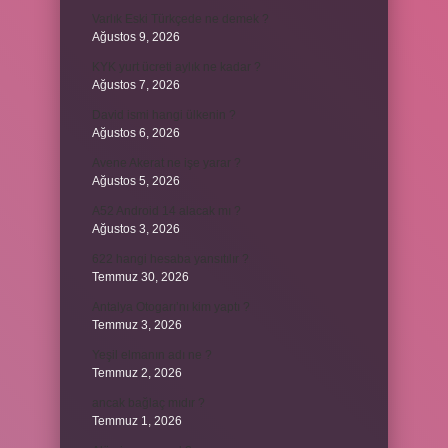
Varlık Eski Türkçede ne demek ?
Ağustos 9, 2026
KYK yurt ücreti aylık ne kadar ?
Ağustos 7, 2026
David ismi hangi ülkenin ?
Ağustos 6, 2026
Avene Akerat ne işe yarar ?
Ağustos 5, 2026
A52 Android 14 alacak mı ?
Ağustos 3, 2026
622 hangi hesaba yansıtılır ?
Temmuz 30, 2026
Antalya Otogarı’nı kim yaptı ?
Temmuz 3, 2026
Yeşil elmanın adı ne ?
Temmuz 2, 2026
ancak bağlaç mıdır ?
Temmuz 1, 2026