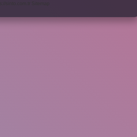
s://sinto.com.tr
Sitemap