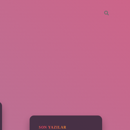
SIDEBAR
vdcasino giriş
SON YAZILAR