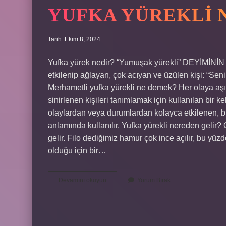
YUFKA YÜREKLI 
Tarih: Ekim 8, 2024
Yufka yürek nedir? “Yumuşak yürekli” DEYİMİNİ
etkilenip ağlayan, çok acıyan ve üzülen kişi: “Se
Merhametli yufka yürekli ne demek? Her olaya aşır
sinirlenen kişileri tanımlamak için kullanılan bir
olaylardan veya durumlardan kolayca etkilenen, b
anlamında kullanılır. Yufka yürekli nereden gelir?
gelir. Filo dediğimiz hamur çok ince açılır, bu yüz
olduğu için bir…
Yufka
Devamını okuyun
Yorum Bırak
Yürekli
Ne
Demek