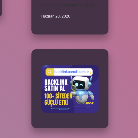
Alveolit doktora gitmeden geçer
mi ?
Haziran 20, 2026