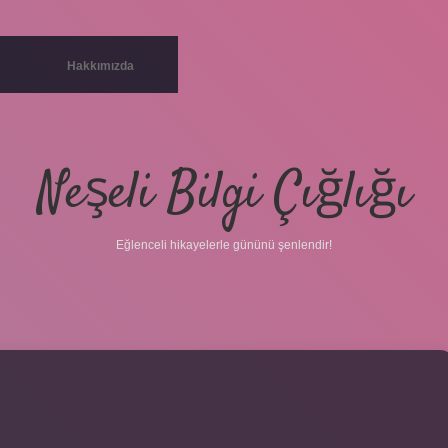
Hakkımızda
Neşeli Bilgi Çığlığı
Eğlenceli hikayelerle gününü şenlendir!