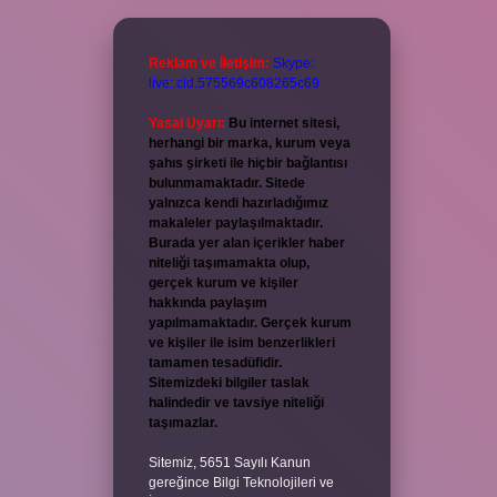
Reklam ve İletişim:
Skype:
live:.cid.575569c608265c69
Yasal Uyarı:
Bu internet sitesi,
herhangi bir marka, kurum veya
şahıs şirketi ile hiçbir bağlantısı
bulunmamaktadır. Sitede
yalnızca kendi hazırladığımız
makaleler paylaşılmaktadır.
Burada yer alan içerikler haber
niteliği taşımamakta olup,
gerçek kurum ve kişiler
hakkında paylaşım
yapılmamaktadır. Gerçek kurum
ve kişiler ile isim benzerlikleri
tamamen tesadüfidir.
Sitemizdeki bilgiler taslak
halindedir ve tavsiye niteliği
taşımazlar.
Sitemiz, 5651 Sayılı Kanun
gereğince Bilgi Teknolojileri ve