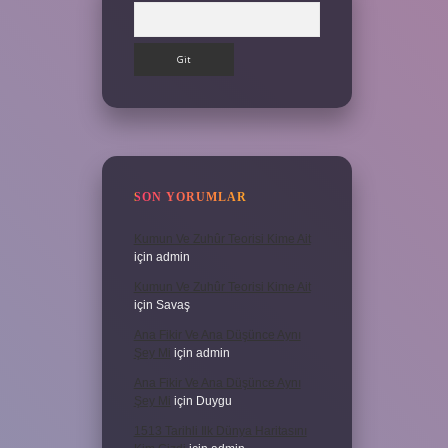
Arama
SON YORUMLAR
Kumun Ve Zuhûr Teorisi Kime Ait
için
admin
Kumun Ve Zuhûr Teorisi Kime Ait
için
Savaş
Ana Fikir Ve Ana Düşünce Aynı
Şey Mi
için
admin
Ana Fikir Ve Ana Düşünce Aynı
Şey Mi
için
Duygu
1513 Tarihli Ilk Dünya Haritasını