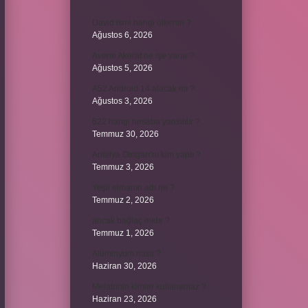
David ismi hangi ülkenin ?
Ağustos 6, 2026
Avene Akerat ne işe yarar ?
Ağustos 5, 2026
A52 Android 14 alacak mı ?
Ağustos 3, 2026
622 hangi hesaba yansıtılır ?
Temmuz 30, 2026
Antalya Otogarı’nı kim yaptı ?
Temmuz 3, 2026
Yeşil elmanın adı ne ?
Temmuz 2, 2026
ancak bağlaç mıdır ?
Temmuz 1, 2026
Alüminyum nasıl ?
Haziran 30, 2026
Melatonin kimler kullanamaz ?
Haziran 23, 2026