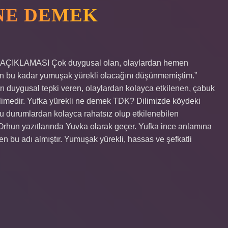
NE DEMEK
N AÇIKLAMASI Çok duygusal olan, olaylardan hemen
nin bu kadar yumuşak yürekli olacağını düşünmemiştim.”
ı duygusal tepki veren, olaylardan kolayca etkilenen, çabuk
 kelimedir. Yufka yürekli ne demek TDK? Dilimizde köydeki
u durumlardan kolayca rahatsız olup etkilenebilen
 Orhun yazıtlarında Yuvka olarak geçer. Yufka ince anlamına
den bu adı almıştır. Yumuşak yürekli, hassas ve şefkatli