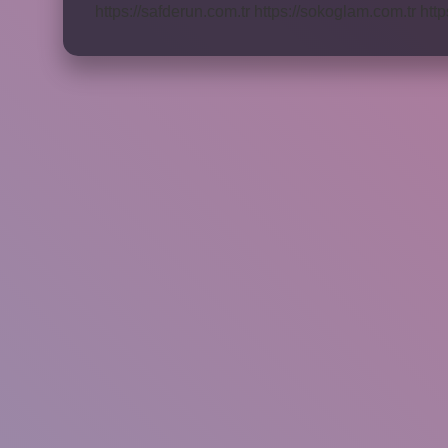
https://safderun.com.tr
https://sokoglam.com.tr
http