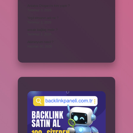
Antalya Otogarı’nı kim yaptı ?
Temmuz 3, 2026
Yeşil elmanın adı ne ?
Temmuz 2, 2026
ancak bağlaç mıdır ?
Temmuz 1, 2026
Alüminyum nasıl ?
Haziran 30, 2026