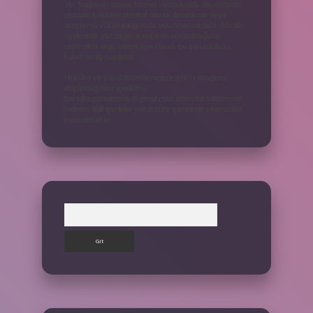
Yer Sağlayıcı olarak hizmet vermektedir. Bu nedenle,
sitedeki içerikleri proaktif olarak denetleme veya
araştırma yükümlülüğümüz bulunmamaktadır. Ancak,
üyelerimiz yazdıkları içeriklerin sorumluluğunu
taşımakta olup, siteye üye olarak bu sorumluluğu
kabul etmiş sayılırlar.
Hukuka ve yasal düzenlemelere aykırı olduğunu
düşündüğünüz içerikleri,
backlinkpanelicomtr@gmail.com
adresine bildirmeniz
halinde, ilgili içerikler yasal süre içerisinde sitemizden
kaldırılacaktır.
Arama