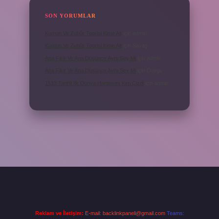
SON YORUMLAR
Kumun Ve Zuhûr Teorisi Kime Ait
için
admin
Kumun Ve Zuhûr Teorisi Kime Ait
için
Savaş
Ana Fikir Ve Ana Düşünce Aynı Şey Mi
için
admin
Ana Fikir Ve Ana Düşünce Aynı Şey Mi
için
Duygu
1513 Tarihli Ilk Dünya Haritasını Kim Çizdi
için
admin
Reklam ve İletişim:
E-mail:
backlinkpaneli@gmail.com
Teams: