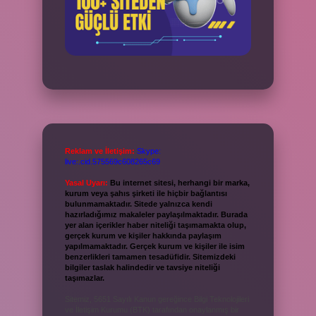
Reklam ve İletişim:
Skype:
live:.cid.575569c608265c69
Yasal Uyarı:
Bu internet sitesi, herhangi bir marka,
kurum veya şahıs şirketi ile hiçbir bağlantısı
bulunmamaktadır. Sitede yalnızca kendi
hazırladığımız makaleler paylaşılmaktadır. Burada
yer alan içerikler haber niteliği taşımamakta olup,
gerçek kurum ve kişiler hakkında paylaşım
yapılmamaktadır. Gerçek kurum ve kişiler ile isim
benzerlikleri tamamen tesadüfidir. Sitemizdeki
bilgiler taslak halindedir ve tavsiye niteliği
taşımazlar.
Sitemiz, 5651 Sayılı Kanun gereğince Bilgi Teknolojileri
ve İletişim Kurumu (BTK) tarafından onaylanmış bir