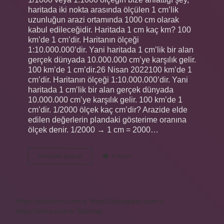
haritada iki nokta arasında ölçülen 1 cm’lik
uzunluğun arazi ortamında 1000 cm olarak
kabul edileceğidir. Haritada 1 cm kaç km? 100
km’de 1 cm’dir. Haritanın ölçeği
1:10.000.000’dir. Yani haritada 1 cm’lik bir alan
gerçek dünyada 10.000.000 cm’ye karşılık gelir.
100 km’de 1 cm’dir.26 Nisan 2022100 km’de 1
cm’dir. Haritanın ölçeği 1:10.000.000’dir. Yani
haritada 1 cm’lik bir alan gerçek dünyada
10.000.000 cm’ye karşılık gelir. 100 km’de 1
cm’dir. 1/2000 ölçek kaç cm’dir? Arazide elde
edilen değerlerin plandaki gösterime oranına
ölçek denir. 1/2000 → 1 cm = 2000…
11000Lik
Devamını okuyun
2 Yorum
Haritada
1
Cm
Kaç
Metredir
https://safderun.com.tr
https://sokoglam.com.tr
https://sinto.com.tr
Sitemap