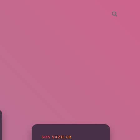
SIDEBAR
vdcasino giriş
SON YAZILAR