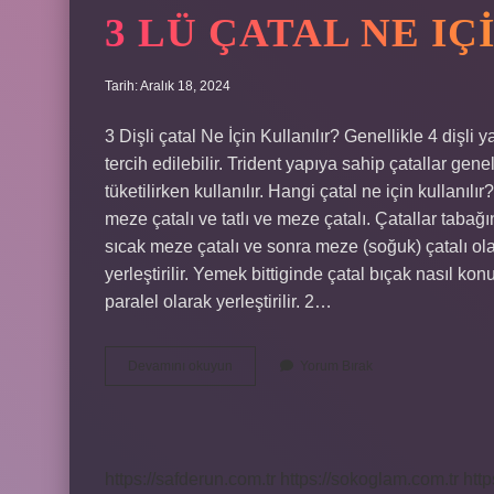
3 LÜ ÇATAL NE I
Tarih: Aralık 18, 2024
3 Dişli çatal Ne İçin Kullanılır? Genellikle 4 dişli y
tercih edilebilir. Trident yapıya sahip çatallar gene
tüketilirken kullanılır. Hangi çatal ne için kullanı
meze çatalı ve tatlı ve meze çatalı. Çatallar tabağ
sıcak meze çatalı ve sonra meze (soğuk) çatalı ola
yerleştirilir. Yemek bittiginde çatal bıçak nasıl k
paralel olarak yerleştirilir. 2…
3
Devamını okuyun
Yorum Bırak
Lü
Çatal
Ne
Için
Kullanılır
https://safderun.com.tr
https://sokoglam.com.tr
http