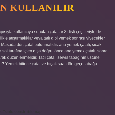
ÇIN KULLANILIR
apısıyla kullanıcıya sunulan çatallar 3 dişli çeşitleriyle de
llikle atıştırmalıklar veya tatlı gibi yemek sonrası yiyecekler
lır? Masada dört çatal bulunmalıdır: ana yemek çatalı, sıcak
ın sol tarafına içten dışa doğru, önce ana yemek çatalı, sonra
rak düzenlenmelidir. Tatlı çatalı servis tabağının üstüne
onur? Yemek bitince çatal ve bıçak saat dört geçe tabağa
s://sinto.com.tr
Sitemap