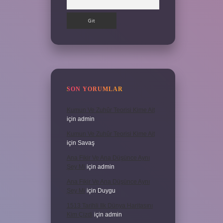
SON YORUMLAR
Kumun Ve Zuhûr Teorisi Kime Ait
için
admin
Kumun Ve Zuhûr Teorisi Kime Ait
için
Savaş
Ana Fikir Ve Ana Düşünce Aynı
Şey Mi
için
admin
Ana Fikir Ve Ana Düşünce Aynı
Şey Mi
için
Duygu
1513 Tarihli Ilk Dünya Haritasını
Kim Çizdi
için
admin