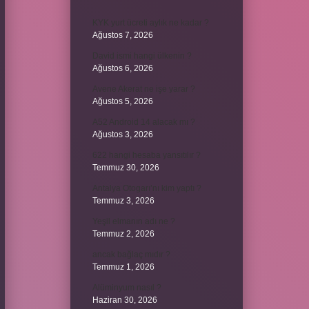
KYK yurt ücreti aylık ne kadar ?
Ağustos 7, 2026
David ismi hangi ülkenin ?
Ağustos 6, 2026
Avene Akerat ne işe yarar ?
Ağustos 5, 2026
A52 Android 14 alacak mı ?
Ağustos 3, 2026
622 hangi hesaba yansıtılır ?
Temmuz 30, 2026
Antalya Otogarı’nı kim yaptı ?
Temmuz 3, 2026
Yeşil elmanın adı ne ?
Temmuz 2, 2026
ancak bağlaç mıdır ?
Temmuz 1, 2026
Alüminyum nasıl ?
Haziran 30, 2026