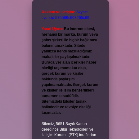
Reklam ve İletişim:
Skype:
live:.cid.575569c608265c69
Yasal Uyarı:
Bu internet sitesi,
herhangi bir marka, kurum veya
şahıs şirketi ile hiçbir bağlantısı
bulunmamaktadır. Sitede
yalnızca kendi hazırladığımız
makaleler paylaşılmaktadır.
Burada yer alan içerikler haber
niteliği taşımamakta olup,
gerçek kurum ve kişiler
hakkında paylaşım
yapılmamaktadır. Gerçek kurum
ve kişiler ile isim benzerlikleri
tamamen tesadüfidir.
Sitemizdeki bilgiler taslak
halindedir ve tavsiye niteliği
taşımazlar.
Sitemiz, 5651 Sayılı Kanun
gereğince Bilgi Teknolojileri ve
İletişim Kurumu (BTK) tarafından