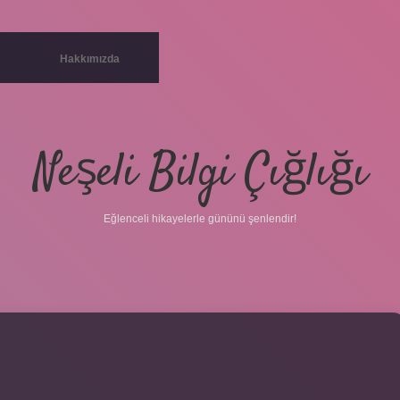
Hakkımızda
Neşeli Bilgi Çığlığı
Eğlenceli hikayelerle gününü şenlendir!