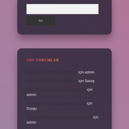
Arama
SON YORUMLAR
Kumun Ve Zuhûr Teorisi Kime Ait
için
admin
Kumun Ve Zuhûr Teorisi Kime Ait
için
Savaş
Ana Fikir Ve Ana Düşünce Aynı Şey Mi
için
admin
Ana Fikir Ve Ana Düşünce Aynı Şey Mi
için
Duygu
1513 Tarihli Ilk Dünya Haritasını Kim Çizdi
için
admin