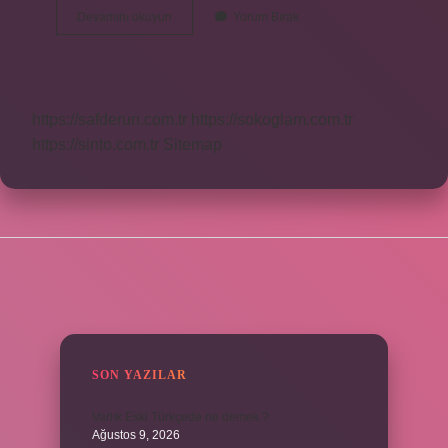
Özdeyiş
Devamını okuyun
Yorum Bırak
Slogan
Ne
Demek
https://safderun.com.tr
https://sokoglam.com.tr
https://sinto.com.tr
Sitemap
SIDEBAR
SON YAZILAR
Varlık Eski Türkçede ne demek ?
Ağustos 9, 2026