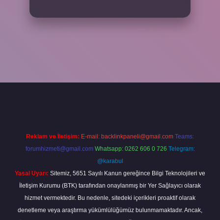
riş
Reklam ve İletişim:
E-mail:
backlinkpaneli@gmail.com
Teams:
forumhizmeti@gmail.com
Whatsapp: 0262 606 0 726
Telegram:
@karabul
Yasal Uyarı:
Sitemiz, 5651 Sayılı Kanun gereğince Bilgi Teknolojileri ve
İletişim Kurumu (BTK) tarafından onaylanmış bir Yer Sağlayıcı olarak
hizmet vermektedir. Bu nedenle, sitedeki içerikleri proaktif olarak
denetleme veya araştırma yükümlülüğümüz bulunmamaktadır. Ancak,