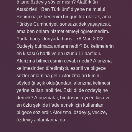
5 tane özdeyiş söyler misin? Atatürk’ün
Atasözleri: “Ben Türk’üm” diyene ne mutlu!
Benim naçiz bedenim bir gün toz olacak, ama
Türkiye Cumhuriyeti sonsuza dek yaşayacak,
ama ben onlara hizmet etmeyi öğretemedim.
Yurtta barış, dünyada barış…•8 Mart 2022
Özdeyiş bulmaca anlamı nedir? Bu kelimelerin
en kısası 6 harfli ve en uzunu 11 harflidir.
Aforizma bilmecesinin cevabı nedir? Aforizma
kelimesinden türetilmiştir, esprili ve bilgece
sözler anlamına gelir. Aforizmaları kimin
söylediği açık olduğundan, aforizma kelimesi
yerine kullanılabilirler. Eski dilde özdeyiş ne
demek? Aforizmalar, bir düşünceyi en kısa ve
en özlü şekilde ifade etmek için kullanılan
bilgece sözlerdir. Aforizma, özdeyiş, vecize,
özdeyiş anlamlarına da…