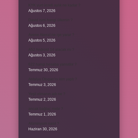
KYK yurt ücreti aylık ne kadar ?
Ağustos 7, 2026
David ismi hangi ülkenin ?
Ağustos 6, 2026
Avene Akerat ne işe yarar ?
Ağustos 5, 2026
A52 Android 14 alacak mı ?
Ağustos 3, 2026
622 hangi hesaba yansıtılır ?
Temmuz 30, 2026
Antalya Otogarı’nı kim yaptı ?
Temmuz 3, 2026
Yeşil elmanın adı ne ?
Temmuz 2, 2026
ancak bağlaç mıdır ?
Temmuz 1, 2026
Alüminyum nasıl ?
Haziran 30, 2026