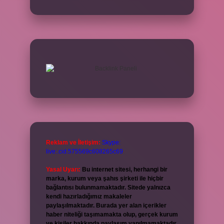
Reklam ve İletişim:
Skype:
live:.cid.575569c608265c69
Yasal Uyarı:
Bu internet sitesi, herhangi bir
marka, kurum veya şahıs şirketi ile hiçbir
bağlantısı bulunmamaktadır. Sitede yalnızca
kendi hazırladığımız makaleler
paylaşılmaktadır. Burada yer alan içerikler
haber niteliği taşımamakta olup, gerçek kurum
ve kişiler hakkında paylaşım yapılmamaktadır.