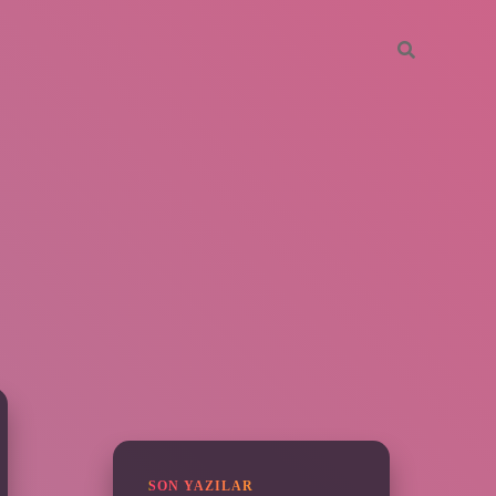
SIDEBAR
vdcasino giriş
SON YAZILAR