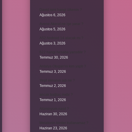
David ismi hangi ülkenin ?
Ağustos 6, 2026
Avene Akerat ne işe yarar ?
Ağustos 5, 2026
A52 Android 14 alacak mı ?
Ağustos 3, 2026
622 hangi hesaba yansıtılır ?
Temmuz 30, 2026
Antalya Otogarı’nı kim yaptı ?
Temmuz 3, 2026
Yeşil elmanın adı ne ?
Temmuz 2, 2026
ancak bağlaç mıdır ?
Temmuz 1, 2026
Alüminyum nasıl ?
Haziran 30, 2026
Melatonin kimler kullanamaz ?
Haziran 23, 2026