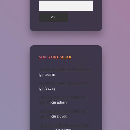
Arama
SON YORUMLAR
Kumun Ve Zuhûr Teorisi Kime Ait
için
admin
Kumun Ve Zuhûr Teorisi Kime Ait
için
Savaş
Ana Fikir Ve Ana Düşünce Aynı
Şey Mi
için
admin
Ana Fikir Ve Ana Düşünce Aynı
Şey Mi
için
Duygu
1513 Tarihli Ilk Dünya Haritasını