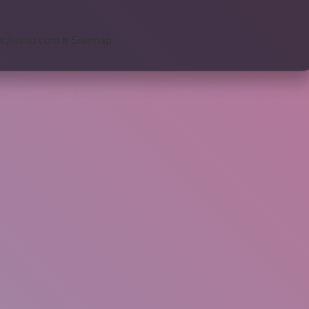
s://sinto.com.tr
Sitemap