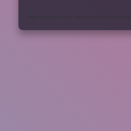
Neden
Olur
https://safderun.com.tr
https://sokoglam.com.tr
http