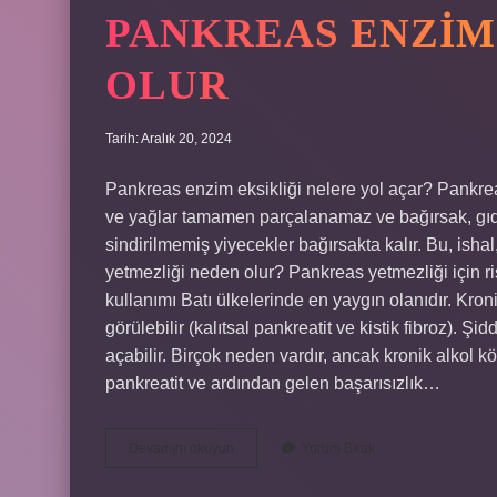
PANKREAS ENZIM
OLUR
Tarih: Aralık 20, 2024
Pankreas enzim eksikliği nelere yol açar? Pankreas
ve yağlar tamamen parçalanamaz ve bağırsak, gıd
sindirilmemiş yiyecekler bağırsakta kalır. Bu, isha
yetmezliği neden olur? Pankreas yetmezliği için ris
kullanımı Batı ülkelerinde en yaygın olanıdır. Kron
görülebilir (kalıtsal pankreatit ve kistik fibroz). Ş
açabilir. Birçok neden vardır, ancak kronik alkol k
pankreatit ve ardından gelen başarısızlık…
Pankreas
Devamını okuyun
Yorum Bırak
Enzim
Eksikliği