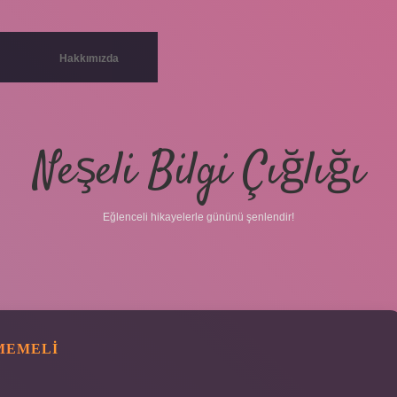
Hakkımızda
Neşeli Bilgi Çığlığı
Eğlenceli hikayelerle gününü şenlendir!
MEMELI