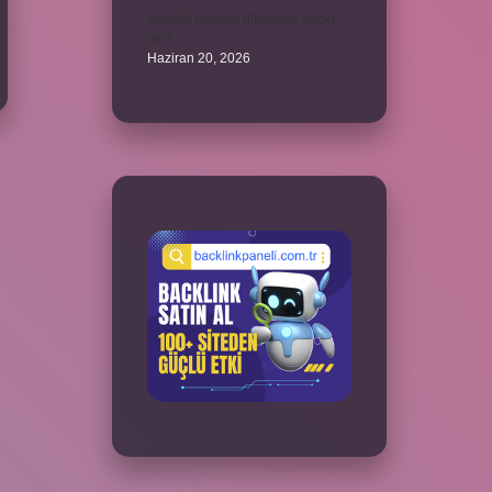
Alveolit doktora gitmeden geçer
mi ?
Haziran 20, 2026