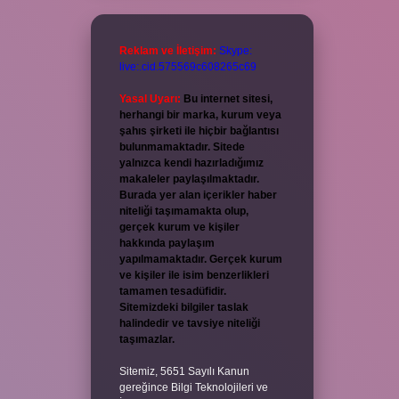
Reklam ve İletişim:
Skype:
live:.cid.575569c608265c69
Yasal Uyarı:
Bu internet sitesi,
herhangi bir marka, kurum veya
şahıs şirketi ile hiçbir bağlantısı
bulunmamaktadır. Sitede
yalnızca kendi hazırladığımız
makaleler paylaşılmaktadır.
Burada yer alan içerikler haber
niteliği taşımamakta olup,
gerçek kurum ve kişiler
hakkında paylaşım
yapılmamaktadır. Gerçek kurum
ve kişiler ile isim benzerlikleri
tamamen tesadüfidir.
Sitemizdeki bilgiler taslak
halindedir ve tavsiye niteliği
taşımazlar.
Sitemiz, 5651 Sayılı Kanun
gereğince Bilgi Teknolojileri ve