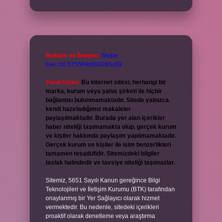
Reklam ve İletişim:
Skype:
live:.cid.575569c608265c69
Yasal Uyarı:
Bu internet sitesi, herhangi bir
marka, kurum veya şahıs şirketi ile hiçbir
bağlantısı bulunmamaktadır. Sitede yalnızca
kendi hazırladığımız makaleler
paylaşılmaktadır. Burada yer alan içerikler
haber niteliği taşımamakta olup, gerçek kurum
ve kişiler hakkında paylaşım yapılmamaktadır.
Gerçek kurum ve kişiler ile isim benzerlikleri
tamamen tesadüfidir. Sitemizdeki bilgiler
taslak halindedir ve tavsiye niteliği taşımazlar.
Sitemiz, 5651 Sayılı Kanun gereğince Bilgi
Teknolojileri ve İletişim Kurumu (BTK) tarafından
onaylanmış bir Yer Sağlayıcı olarak hizmet
vermektedir. Bu nedenle, sitedeki içerikleri
proaktif olarak denetleme veya araştırma