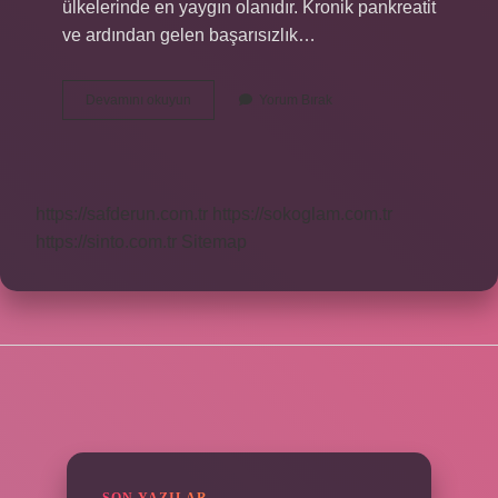
ülkelerinde en yaygın olanıdır. Kronik pankreatit
ve ardından gelen başarısızlık…
Pankreas
Devamını okuyun
Yorum Bırak
Enzim
Eksikliği
Neden
Olur
https://safderun.com.tr
https://sokoglam.com.tr
https://sinto.com.tr
Sitemap
SIDEBAR