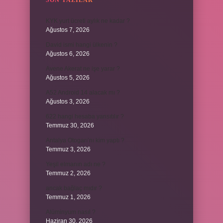
SON YAZILAR
KYK yurt ücreti aylık ne kadar ?
Ağustos 7, 2026
David ismi hangi ülkenin ?
Ağustos 6, 2026
Avene Akerat ne işe yarar ?
Ağustos 5, 2026
A52 Android 14 alacak mı ?
Ağustos 3, 2026
622 hangi hesaba yansıtılır ?
Temmuz 30, 2026
Antalya Otogarı’nı kim yaptı ?
Temmuz 3, 2026
Yeşil elmanın adı ne ?
Temmuz 2, 2026
ancak bağlaç mıdır ?
Temmuz 1, 2026
Alüminyum nasıl ?
Haziran 30, 2026