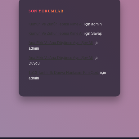
SON YORUMLAR
Kumun Ve Zuhûr Teorisi Kime Ait
için
admin
Kumun Ve Zuhûr Teorisi Kime Ait
için
Savaş
Ana Fikir Ve Ana Düşünce Aynı Şey Mi
için
admin
Ana Fikir Ve Ana Düşünce Aynı Şey Mi
için
Duygu
1513 Tarihli Ilk Dünya Haritasını Kim Çizdi
için
admin