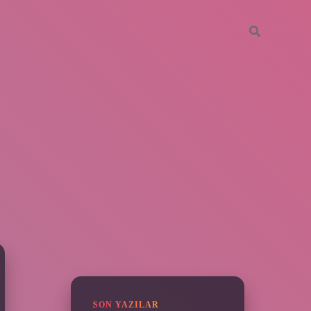
SIDEBAR
vdcasino giriş
SON YAZILAR