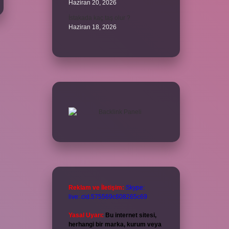
Haziran 20, 2026
İstakada kaç taş olur ?
Haziran 18, 2026
Reklam ve İletişim:
Skype:
live:.cid.575569c608265c69
Yasal Uyarı:
Bu internet sitesi,
herhangi bir marka, kurum veya