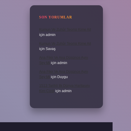
SON YORUMLAR
Kumun Ve Zuhûr Teorisi Kime Ait
için
admin
Kumun Ve Zuhûr Teorisi Kime Ait
için
Savaş
Ana Fikir Ve Ana Düşünce Aynı
Şey Mi
için
admin
Ana Fikir Ve Ana Düşünce Aynı
Şey Mi
için
Duygu
1513 Tarihli Ilk Dünya Haritasını
Kim Çizdi
için
admin