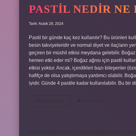
PASTIL NEDIR NE
Tarih: Aralık 28, 2024
Pastil bir günde kaç kez kullanılır? Bu ürünleri ku
besin takviyeleridir ve normal diyet ve ilaçların ye
geçiren bir müshil etkisi meydana gelebilir. Boğaz pas
hemen etki eder mi? Boğaz ağrısı için pastil kulla
etkisi yoktur. Ancak, içerdikleri bazı bileşenler (ö
hafifçe de olsa yatıştırmaya yardımcı olabilir. Boğa
iyidir. Günde 4 pastile kadar kullanılabilir. Bu bir d
Pastil
Devamını okuyun
Yorum Bırak
Nedir
Ne
Işe
Yarar
https://safderun.com.tr
https://sokoglam.com.tr
http