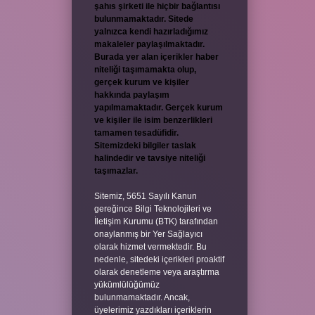
şahıs şirketi ile hiçbir bağlantısı
bulunmamaktadır. Sitede
yalnızca kendi hazırladığımız
makaleler paylaşılmaktadır.
Burada yer alan içerikler haber
niteliği taşımamakta olup,
gerçek kurum ve kişiler
hakkında paylaşım
yapılmamaktadır. Gerçek kurum
ve kişiler ile isim benzerlikleri
tamamen tesadüfidir.
Sitemizdeki bilgiler taslak
halindedir ve tavsiye niteliği
taşımazlar.
Sitemiz, 5651 Sayılı Kanun
gereğince Bilgi Teknolojileri ve
İletişim Kurumu (BTK) tarafından
onaylanmış bir Yer Sağlayıcı
olarak hizmet vermektedir. Bu
nedenle, sitedeki içerikleri proaktif
olarak denetleme veya araştırma
yükümlülüğümüz
bulunmamaktadır. Ancak,
üyelerimiz yazdıkları içeriklerin