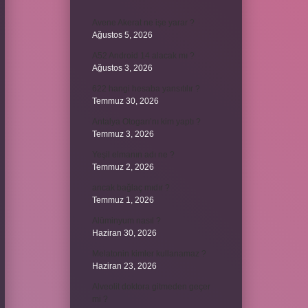
Avene Akerat ne işe yarar ?
Ağustos 5, 2026
A52 Android 14 alacak mı ?
Ağustos 3, 2026
622 hangi hesaba yansıtılır ?
Temmuz 30, 2026
Antalya Otogarı’nı kim yaptı ?
Temmuz 3, 2026
Yeşil elmanın adı ne ?
Temmuz 2, 2026
ancak bağlaç mıdır ?
Temmuz 1, 2026
Alüminyum nasıl ?
Haziran 30, 2026
Melatonin kimler kullanamaz ?
Haziran 23, 2026
Alveolit doktora gitmeden geçer
mi ?