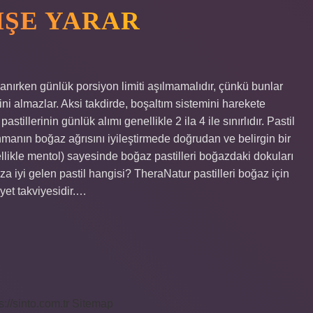
 IŞE YARAR
llanırken günlük porsiyon limiti aşılmamalıdır, çünkü bunlar
rini almazlar. Aksi takdirde, boşaltım sistemini harekete
tillerinin günlük alımı genellikle 2 ila 4 ile sınırlıdır. Pastil
nmanın boğaz ağrısını iyileştirmede doğrudan ve belirgin bir
zellikle mentol) sayesinde boğaz pastilleri boğazdaki dokuları
za iyi gelen pastil hangisi? TheraNatur pastilleri boğaz için
iyet takviyesidir.…
s://sinto.com.tr
Sitemap