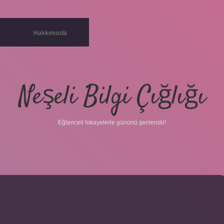
Hakkımızda
Neşeli Bilgi Çığlığı
Eğlenceli hikayelerle gününü şenlendir!