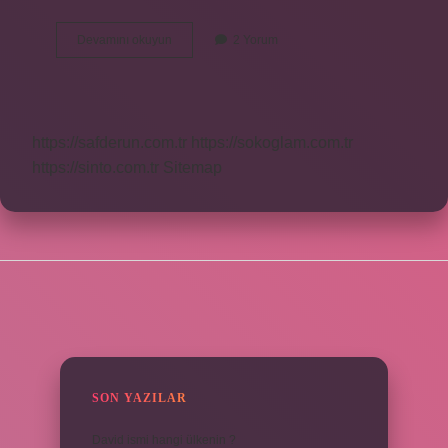
Kan
Devamını okuyun
2 Yorum
Testinde
Hangi
Cinsel
Hastalıklar
Çıkar
https://safderun.com.tr
https://sokoglam.com.tr
https://sinto.com.tr
Sitemap
SIDEBAR
SON YAZILAR
David ismi hangi ülkenin ?