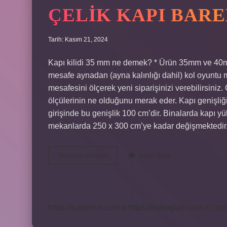
ÇELIK KAPI BAR
Tarih: Kasım 21, 2024
Kapı kilidi 35 mm ne demek? * Ürün 35mm ve 40mm
mesafe aynadan (ayna kalınlığı dahil) kol oyuntu m
mesafesini ölçerek yeni siparişinizi verebilirsiniz.
ölçülerinin ne olduğunu merak eder. Kapı genişliğ
girişinde bu genişlik 100 cm’dir. Binalarda kapı y
mekanlarda 250 x 300 cm’ye kadar değişmektedir
Çelik
Devamını okuyun
Yorum Bırak
Kapı
Bareli
Kaç
Mm
https://safderun.com.tr
https://sokoglam.com.tr
http