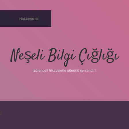
Hakkımızda
Neşeli Bilgi Çığlığı
Eğlenceli hikayelerle gününü şenlendir!
M