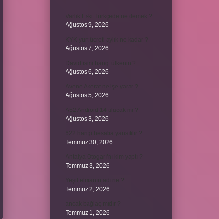
Varlık Eski Türkçede ne demek ?
Ağustos 9, 2026
KYK yurt ücreti aylık ne kadar ?
Ağustos 7, 2026
David ismi hangi ülkenin ?
Ağustos 6, 2026
Avene Akerat ne işe yarar ?
Ağustos 5, 2026
A52 Android 14 alacak mı ?
Ağustos 3, 2026
622 hangi hesaba yansıtılır ?
Temmuz 30, 2026
Antalya Otogarı’nı kim yaptı ?
Temmuz 3, 2026
Yeşil elmanın adı ne ?
Temmuz 2, 2026
ancak bağlaç mıdır ?
Temmuz 1, 2026