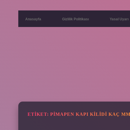
Anasayfa
Gizlilik Politikası
Yasal Uyarı
ETIKET:
PIMAPEN KAPI KILIDI KAÇ M