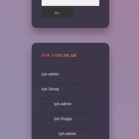
SON YORUMLAR
Kumun Ve Zuhûr Teorisi Kime Ait
için
admin
Kumun Ve Zuhûr Teorisi Kime Ait
için
Savaş
Ana Fikir Ve Ana Düşünce Aynı
Şey Mi
için
admin
Ana Fikir Ve Ana Düşünce Aynı
Şey Mi
için
Duygu
1513 Tarihli Ilk Dünya Haritasını
Kim Çizdi
için
admin