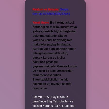
Reklam ve İletişim:
Skype:
live:.cid.575569c608265c69
Yasal Uyarı:
Bu internet sitesi,
herhangi bir marka, kurum veya
şahıs şirketi ile hiçbir bağlantısı
bulunmamaktadır. Sitede
yalnızca kendi hazırladığımız
makaleler paylaşılmaktadır.
Burada yer alan içerikler haber
niteliği taşımamakta olup,
gerçek kurum ve kişiler
hakkında paylaşım
yapılmamaktadır. Gerçek kurum
ve kişiler ile isim benzerlikleri
tamamen tesadüfidir.
Sitemizdeki bilgiler taslak
halindedir ve tavsiye niteliği
taşımazlar.
Sitemiz, 5651 Sayılı Kanun
gereğince Bilgi Teknolojileri ve
İletişim Kurumu (BTK) tarafından