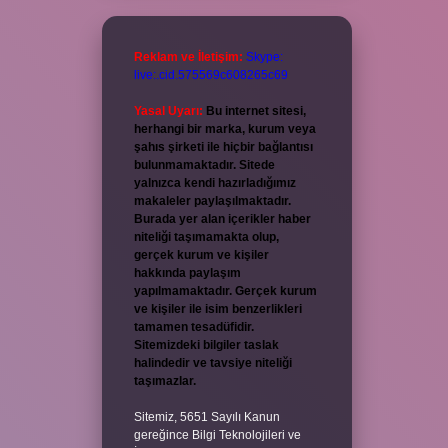
Reklam ve İletişim:
Skype:
live:.cid.575569c608265c69
Yasal Uyarı:
Bu internet sitesi,
herhangi bir marka, kurum veya
şahıs şirketi ile hiçbir bağlantısı
bulunmamaktadır. Sitede
yalnızca kendi hazırladığımız
makaleler paylaşılmaktadır.
Burada yer alan içerikler haber
niteliği taşımamakta olup,
gerçek kurum ve kişiler
hakkında paylaşım
yapılmamaktadır. Gerçek kurum
ve kişiler ile isim benzerlikleri
tamamen tesadüfidir.
Sitemizdeki bilgiler taslak
halindedir ve tavsiye niteliği
taşımazlar.
Sitemiz, 5651 Sayılı Kanun
gereğince Bilgi Teknolojileri ve