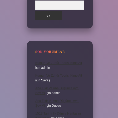
Arama
SON YORUMLAR
Kumun Ve Zuhûr Teorisi Kime Ait
için
admin
Kumun Ve Zuhûr Teorisi Kime Ait
için
Savaş
Ana Fikir Ve Ana Düşünce Aynı
Şey Mi
için
admin
Ana Fikir Ve Ana Düşünce Aynı
Şey Mi
için
Duygu
1513 Tarihli Ilk Dünya Haritasını