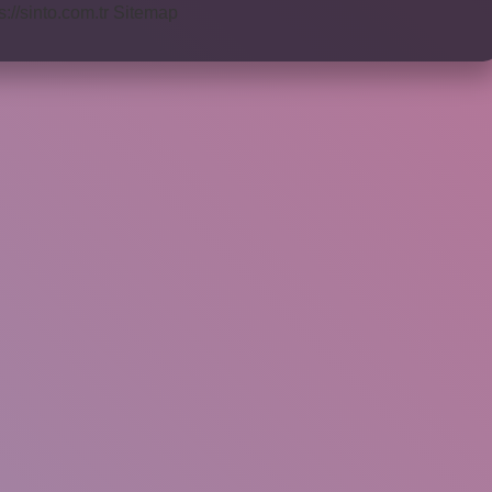
s://sinto.com.tr
Sitemap