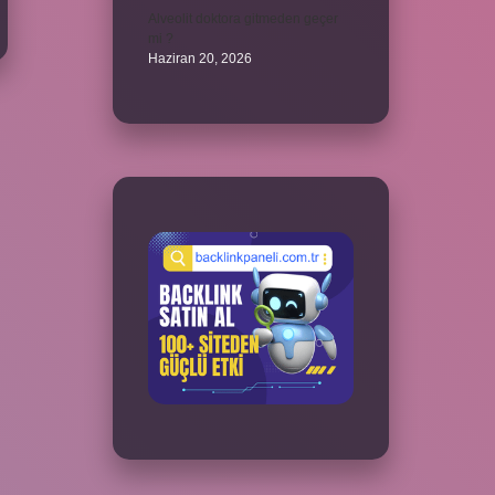
Alveolit doktora gitmeden geçer
mi ?
Haziran 20, 2026