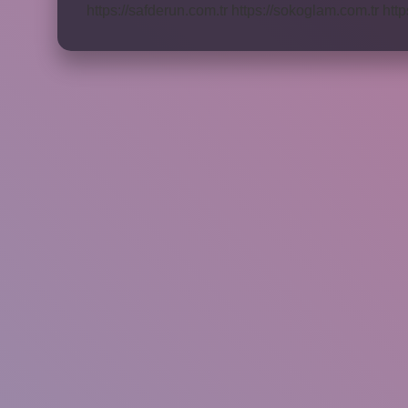
https://safderun.com.tr
https://sokoglam.com.tr
http