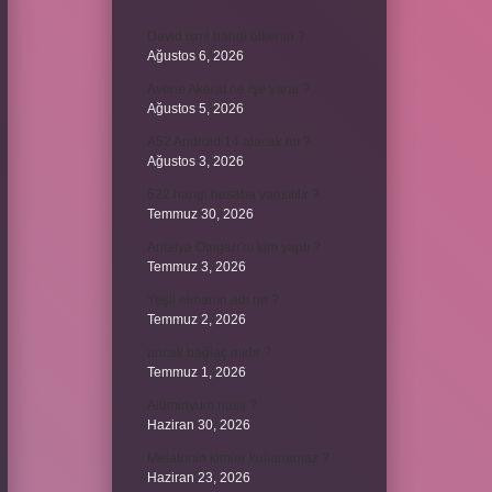
David ismi hangi ülkenin ?
Ağustos 6, 2026
Avene Akerat ne işe yarar ?
Ağustos 5, 2026
A52 Android 14 alacak mı ?
Ağustos 3, 2026
622 hangi hesaba yansıtılır ?
Temmuz 30, 2026
Antalya Otogarı’nı kim yaptı ?
Temmuz 3, 2026
Yeşil elmanın adı ne ?
Temmuz 2, 2026
ancak bağlaç mıdır ?
Temmuz 1, 2026
Alüminyum nasıl ?
Haziran 30, 2026
Melatonin kimler kullanamaz ?
Haziran 23, 2026