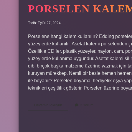
PORSELEN KALEMI
Tarih: Eylül 27, 2024
Porselene hangi kalem kullanılır? Edding porselen
yüzeylerde kullanılır. Asetat kalemi porselenden çı
Özellikle CD’ler, plastik yüzeyler, naylon, cam, p
yüzeylerde kullanıma uygundur. Asetat kalemi silin
gibi birçok başka malzeme üzerine yazmak için t
kuruyan mürekkep. Nemli bir bezle hemen hemen t
ile boyanır? Porselen boyama, hediyelik eşya yapı
teknikleri çeşitlilik gösterir. Porselen üzerine bo
Porselen
Devamını okuyun
2 Yorum
Kalemi
Silinir
Mi