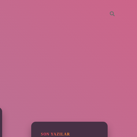
SIDEBAR
vdcasino giriş
SON YAZILAR