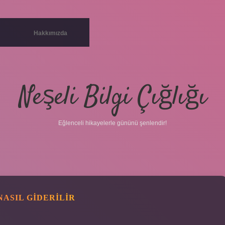
Hakkımızda
Neşeli Bilgi Çığlığı
Eğlenceli hikayelerle gününü şenlendir!
NASIL GIDERILIR