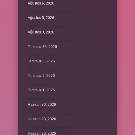
Ağustos 6, 2026
Avene Akerat ne işe yarar ?
Ağustos 5, 2026
A52 Android 14 alacak mı ?
Ağustos 3, 2026
622 hangi hesaba yansıtılır ?
Temmuz 30, 2026
Antalya Otogarı’nı kim yaptı ?
Temmuz 3, 2026
Yeşil elmanın adı ne ?
Temmuz 2, 2026
ancak bağlaç mıdır ?
Temmuz 1, 2026
Alüminyum nasıl ?
Haziran 30, 2026
Melatonin kimler kullanamaz ?
Haziran 23, 2026
Alveolit doktora gitmeden geçer mi ?
Haziran 20, 2026