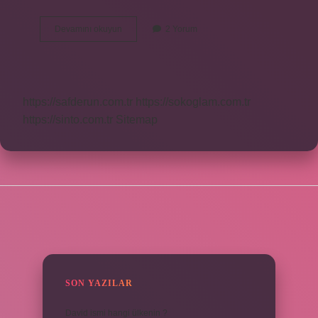
Post-
Devamını okuyun
2 Yorum
Endüstriyel
Toplum
Özellikleri
Nedir
https://safderun.com.tr
https://sokoglam.com.tr
https://sinto.com.tr
Sitemap
SIDEBAR
SON YAZILAR
David ismi hangi ülkenin ?