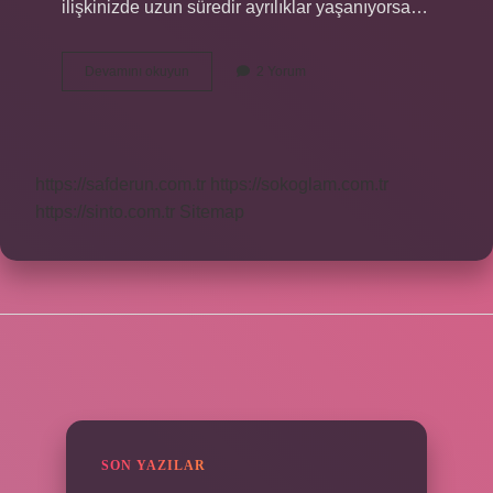
ilişkinizde uzun süredir ayrılıklar yaşanıyorsa…
Venüs
Devamını okuyun
2 Yorum
Gerilemesi
Ne
Zaman
Bitecek
https://safderun.com.tr
https://sokoglam.com.tr
https://sinto.com.tr
Sitemap
SIDEBAR
SON YAZILAR