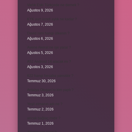
Varlık Eski Türkçede ne demek ?
Ağustos 9, 2026
KYK yurt ücreti aylık ne kadar ?
Ağustos 7, 2026
David ismi hangi ülkenin ?
Ağustos 6, 2026
Avene Akerat ne işe yarar ?
Ağustos 5, 2026
A52 Android 14 alacak mı ?
Ağustos 3, 2026
622 hangi hesaba yansıtılır ?
Temmuz 30, 2026
Antalya Otogarı’nı kim yaptı ?
Temmuz 3, 2026
Yeşil elmanın adı ne ?
Temmuz 2, 2026
ancak bağlaç mıdır ?
Temmuz 1, 2026