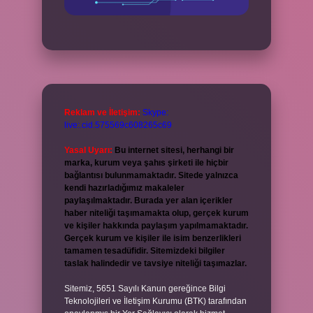
Reklam ve İletişim:
Skype:
live:.cid.575569c608265c69
Yasal Uyarı:
Bu internet sitesi, herhangi bir
marka, kurum veya şahıs şirketi ile hiçbir
bağlantısı bulunmamaktadır. Sitede yalnızca
kendi hazırladığımız makaleler
paylaşılmaktadır. Burada yer alan içerikler
haber niteliği taşımamakta olup, gerçek kurum
ve kişiler hakkında paylaşım yapılmamaktadır.
Gerçek kurum ve kişiler ile isim benzerlikleri
tamamen tesadüfidir. Sitemizdeki bilgiler
taslak halindedir ve tavsiye niteliği taşımazlar.
Sitemiz, 5651 Sayılı Kanun gereğince Bilgi
Teknolojileri ve İletişim Kurumu (BTK) tarafından