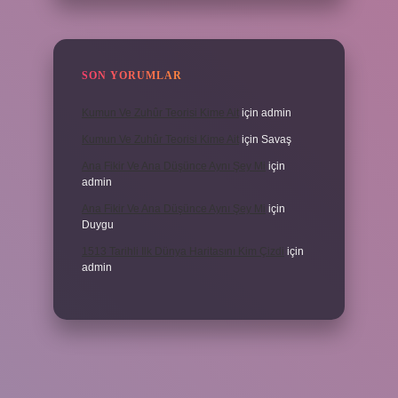
SON YORUMLAR
Kumun Ve Zuhûr Teorisi Kime Ait
için
admin
Kumun Ve Zuhûr Teorisi Kime Ait
için
Savaş
Ana Fikir Ve Ana Düşünce Aynı Şey Mi
için
admin
Ana Fikir Ve Ana Düşünce Aynı Şey Mi
için
Duygu
1513 Tarihli Ilk Dünya Haritasını Kim Çizdi
için
admin