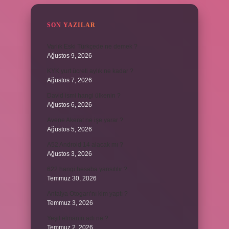
SON YAZILAR
Varlık Eski Türkçede ne demek ?
Ağustos 9, 2026
KYK yurt ücreti aylık ne kadar ?
Ağustos 7, 2026
David ismi hangi ülkenin ?
Ağustos 6, 2026
Avene Akerat ne işe yarar ?
Ağustos 5, 2026
A52 Android 14 alacak mı ?
Ağustos 3, 2026
622 hangi hesaba yansıtılır ?
Temmuz 30, 2026
Antalya Otogarı’nı kim yaptı ?
Temmuz 3, 2026
Yeşil elmanın adı ne ?
Temmuz 2, 2026