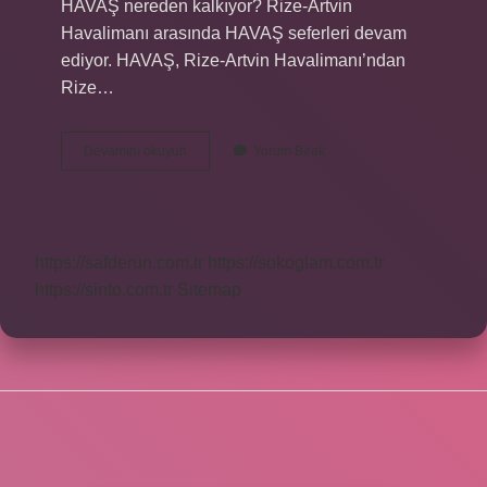
HAVAŞ nereden kalkıyor? Rize-Artvin
Havalimanı arasında HAVAŞ seferleri devam
ediyor. HAVAŞ, Rize-Artvin Havalimanı’ndan
Rize…
Rize
Devamını okuyun
Yorum Bırak
Artvin
Havalimanında
Havaş
Var
Mı
https://safderun.com.tr
https://sokoglam.com.tr
https://sinto.com.tr
Sitemap
SIDEBAR