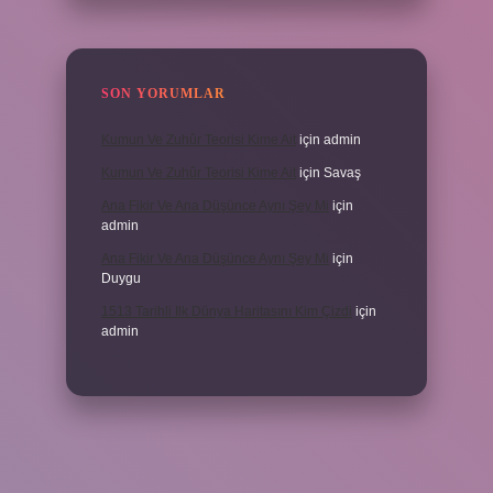
SON YORUMLAR
Kumun Ve Zuhûr Teorisi Kime Ait
için
admin
Kumun Ve Zuhûr Teorisi Kime Ait
için
Savaş
Ana Fikir Ve Ana Düşünce Aynı Şey Mi
için
admin
Ana Fikir Ve Ana Düşünce Aynı Şey Mi
için
Duygu
1513 Tarihli Ilk Dünya Haritasını Kim Çizdi
için
admin