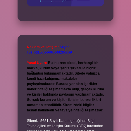
Reklam ve İletişim:
Skype:
live:.cid.575569c608265c69
Yasal Uyarı:
Bu internet sitesi, herhangi bir
marka, kurum veya şahıs şirketi ile hiçbir
bağlantısı bulunmamaktadır. Sitede yalnızca
kendi hazırladığımız makaleler
paylaşılmaktadır. Burada yer alan içerikler
haber niteliği taşımamakta olup, gerçek kurum
ve kişiler hakkında paylaşım yapılmamaktadır.
Gerçek kurum ve kişiler ile isim benzerlikleri
tamamen tesadüfidir. Sitemizdeki bilgiler
taslak halindedir ve tavsiye niteliği taşımazlar.
Sitemiz, 5651 Sayılı Kanun gereğince Bilgi
Teknolojileri ve İletişim Kurumu (BTK) tarafından