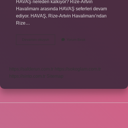
HAVAŞ nereden kalkıyor? Rize-Artvin
Havalimanı arasında HAVAŞ seferleri devam
ediyor. HAVAŞ, Rize-Artvin Havalimanı’ndan
Rize…
Rize
Devamını okuyun
Yorum Bırak
Artvin
Havalimanında
Havaş
Var
Mı
https://safderun.com.tr
https://sokoglam.com.tr
https://sinto.com.tr
Sitemap
SIDEBAR