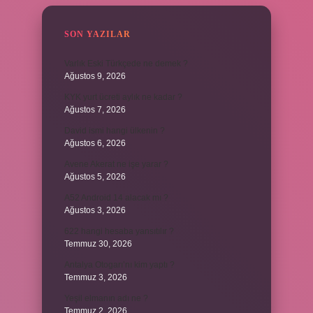
SON YAZILAR
Varlık Eski Türkçede ne demek ?
Ağustos 9, 2026
KYK yurt ücreti aylık ne kadar ?
Ağustos 7, 2026
David ismi hangi ülkenin ?
Ağustos 6, 2026
Avene Akerat ne işe yarar ?
Ağustos 5, 2026
A52 Android 14 alacak mı ?
Ağustos 3, 2026
622 hangi hesaba yansıtılır ?
Temmuz 30, 2026
Antalya Otogarı’nı kim yaptı ?
Temmuz 3, 2026
Yeşil elmanın adı ne ?
Temmuz 2, 2026