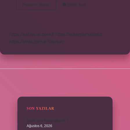
Kürtçede
Devamını okuyun
Yorum Bırak
Ronahi
Ne
Demek
https://safderun.com.tr
https://sokoglam.com.tr
https://sinto.com.tr
Sitemap
SIDEBAR
SON YAZILAR
David ismi hangi ülkenin ?
Ağustos 6, 2026