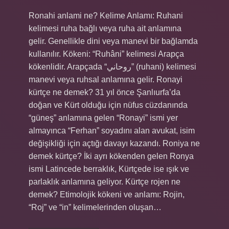
Ronahi anlami ne? Kelime Anlamı: Ruhani
kelimesi ruha bağlı veya ruha ait anlamına
gelir. Genellikle dini veya manevi bir bağlamda
kullanılır. Kökeni: “Ruhâni” kelimesi Arapça
kökenlidir. Arapçada “روحاني” (ruhani) kelimesi
manevi veya ruhsal anlamına gelir. Ronayi
kürtçe ne demek? 31 yıl önce Şanlıurfa’da
doğan ve Kürt olduğu için nüfus cüzdanında
“güneş” anlamına gelen “Ronayi” ismi yer
almayınca “Ferhan” soyadını alan avukat, isim
değişikliği için açtığı davayı kazandı. Roniya ne
demek kürtçe? İki ayrı kökenden gelen Ronya
ismi Latincede berraklık, Kürtçede ise ışık ve
parlaklık anlamına geliyor. Kürtçe rojen ne
demek? Etimolojik kökeni ve anlamı: Rojin,
“Roj” ve “in” kelimelerinden oluşan…