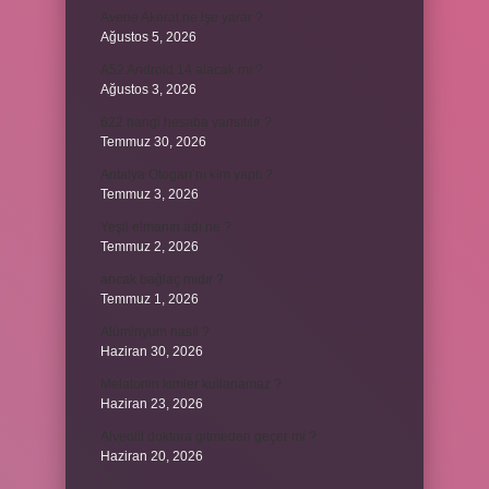
Avene Akerat ne işe yarar ?
Ağustos 5, 2026
A52 Android 14 alacak mı ?
Ağustos 3, 2026
622 hangi hesaba yansıtılır ?
Temmuz 30, 2026
Antalya Otogarı’nı kim yaptı ?
Temmuz 3, 2026
Yeşil elmanın adı ne ?
Temmuz 2, 2026
ancak bağlaç mıdır ?
Temmuz 1, 2026
Alüminyum nasıl ?
Haziran 30, 2026
Melatonin kimler kullanamaz ?
Haziran 23, 2026
Alveolit doktora gitmeden geçer mi ?
Haziran 20, 2026