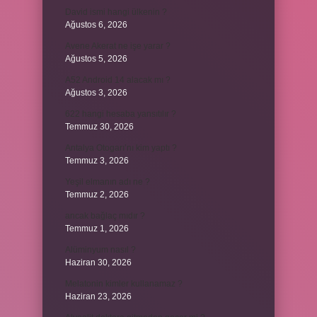
David ismi hangi ülkenin ?
Ağustos 6, 2026
Avene Akerat ne işe yarar ?
Ağustos 5, 2026
A52 Android 14 alacak mı ?
Ağustos 3, 2026
622 hangi hesaba yansıtılır ?
Temmuz 30, 2026
Antalya Otogarı’nı kim yaptı ?
Temmuz 3, 2026
Yeşil elmanın adı ne ?
Temmuz 2, 2026
ancak bağlaç mıdır ?
Temmuz 1, 2026
Alüminyum nasıl ?
Haziran 30, 2026
Melatonin kimler kullanamaz ?
Haziran 23, 2026