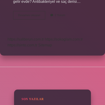
gelir evde? Antibakteriyel ve saç derisi…
Evde
Devamını okuyun
2 Yorum
Kepekli
Saça
Ne
Iyi
Gelir
https://safderun.com.tr
https://sokoglam.com.tr
https://sinto.com.tr
Sitemap
SIDEBAR
SON YAZILAR