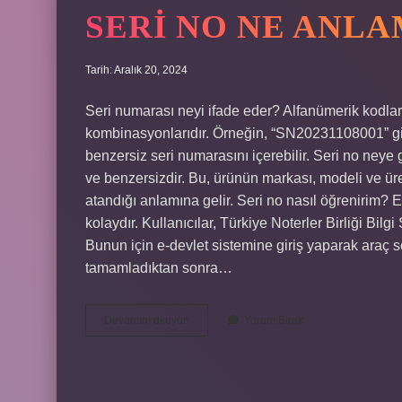
SERI NO NE ANLA
Tarih: Aralık 20, 2024
Seri numarası neyi ifade eder? Alfanümerik kodlar:
kombinasyonlarıdır. Örneğin, “SN20231108001” gibi b
benzersiz seri numarasını içerebilir. Seri no neye g
ve benzersizdir. Bu, ürünün markası, modeli ve üre
atandığı anlamına gelir. Seri no nasıl öğrenirim?
kolaydır. Kullanıcılar, Türkiye Noterler Birliği Bilgi
Bunun için e-devlet sistemine giriş yaparak araç
tamamladıktan sonra…
Seri
Devamını okuyun
Yorum Bırak
No
Ne
Anlama
Gelir