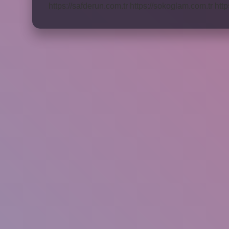
https://safderun.com.tr
https://sokoglam.com.tr
http