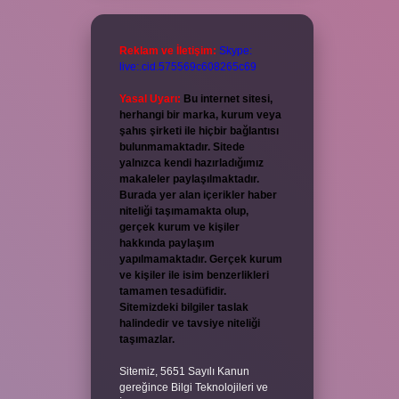
Reklam ve İletişim:
Skype:
live:.cid.575569c608265c69
Yasal Uyarı:
Bu internet sitesi,
herhangi bir marka, kurum veya
şahıs şirketi ile hiçbir bağlantısı
bulunmamaktadır. Sitede
yalnızca kendi hazırladığımız
makaleler paylaşılmaktadır.
Burada yer alan içerikler haber
niteliği taşımamakta olup,
gerçek kurum ve kişiler
hakkında paylaşım
yapılmamaktadır. Gerçek kurum
ve kişiler ile isim benzerlikleri
tamamen tesadüfidir.
Sitemizdeki bilgiler taslak
halindedir ve tavsiye niteliği
taşımazlar.
Sitemiz, 5651 Sayılı Kanun
gereğince Bilgi Teknolojileri ve