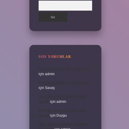
Arama
SON YORUMLAR
Kumun Ve Zuhûr Teorisi Kime Ait
için
admin
Kumun Ve Zuhûr Teorisi Kime Ait
için
Savaş
Ana Fikir Ve Ana Düşünce Aynı
Şey Mi
için
admin
Ana Fikir Ve Ana Düşünce Aynı
Şey Mi
için
Duygu
1513 Tarihli Ilk Dünya Haritasını