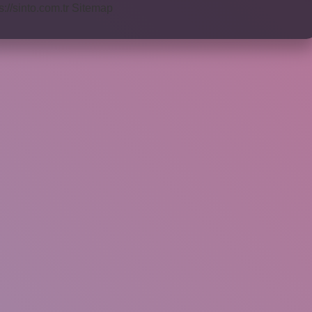
s://sinto.com.tr
Sitemap