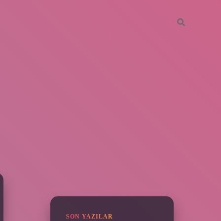
SIDEBAR
vdcasino giriş
SON YAZILAR