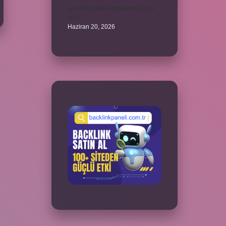
Alveolit doktora gitmeden geçer
mi ?
Haziran 20, 2026