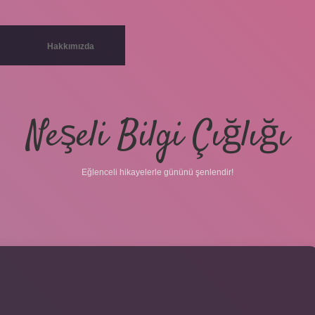
Hakkımızda
Neşeli Bilgi Çığlığı
Eğlenceli hikayelerle gününü şenlendir!