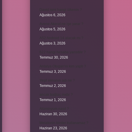
David ismi hangi ülkenin ?
Ağustos 6, 2026
Avene Akerat ne işe yarar ?
Ağustos 5, 2026
A52 Android 14 alacak mı ?
Ağustos 3, 2026
622 hangi hesaba yansıtılır ?
Temmuz 30, 2026
Antalya Otogarı’nı kim yaptı ?
Temmuz 3, 2026
Yeşil elmanın adı ne ?
Temmuz 2, 2026
ancak bağlaç mıdır ?
Temmuz 1, 2026
Alüminyum nasıl ?
Haziran 30, 2026
Melatonin kimler kullanamaz ?
Haziran 23, 2026