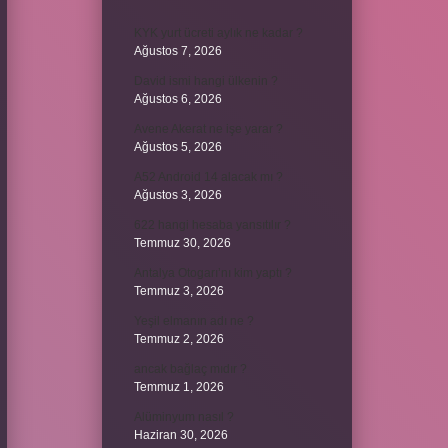
KYK yurt ücreti aylık ne kadar ?
Ağustos 7, 2026
David ismi hangi ülkenin ?
Ağustos 6, 2026
Avene Akerat ne işe yarar ?
Ağustos 5, 2026
A52 Android 14 alacak mı ?
Ağustos 3, 2026
622 hangi hesaba yansıtılır ?
Temmuz 30, 2026
Antalya Otogarı’nı kim yaptı ?
Temmuz 3, 2026
Yeşil elmanın adı ne ?
Temmuz 2, 2026
ancak bağlaç mıdır ?
Temmuz 1, 2026
Alüminyum nasıl ?
Haziran 30, 2026