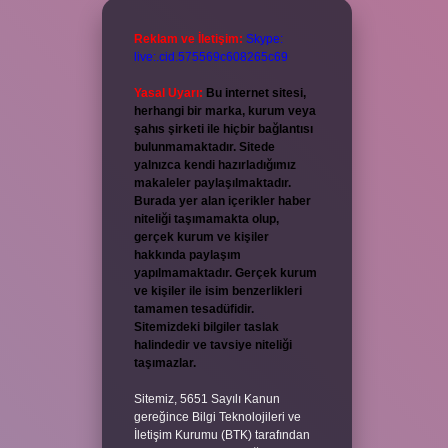
Reklam ve İletişim:
Skype:
live:.cid.575569c608265c69
Yasal Uyarı:
Bu internet sitesi,
herhangi bir marka, kurum veya
şahıs şirketi ile hiçbir bağlantısı
bulunmamaktadır. Sitede
yalnızca kendi hazırladığımız
makaleler paylaşılmaktadır.
Burada yer alan içerikler haber
niteliği taşımamakta olup,
gerçek kurum ve kişiler
hakkında paylaşım
yapılmamaktadır. Gerçek kurum
ve kişiler ile isim benzerlikleri
tamamen tesadüfidir.
Sitemizdeki bilgiler taslak
halindedir ve tavsiye niteliği
taşımazlar.
Sitemiz, 5651 Sayılı Kanun
gereğince Bilgi Teknolojileri ve
İletişim Kurumu (BTK) tarafından