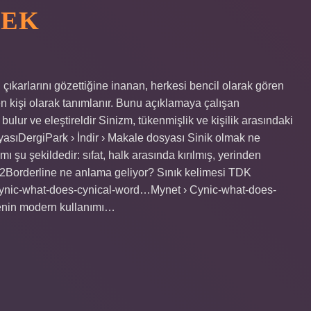
MEK
 çıkarlarını gözettiğine inanan, herkesi bencil olarak gören
 kişi olarak tanımlanır. Bunu açıklamaya çalışan
 bulur ve eleştireldir Sinizm, tükenmişlik ve kişilik arasındaki
syasıDergiPark › İndir › Makale dosyası Sinik olmak ne
şu şekildedir: sıfat, halk arasında kırılmış, yerinden
22Borderline ne anlama geliyor? Sınık kelimesi TDK
ynic-what-does-cynical-word…Mynet › Cynic-what-does-
enin modern kullanımı…