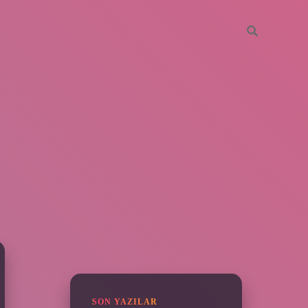
SIDEBAR
vdcasino giriş
SON YAZILAR