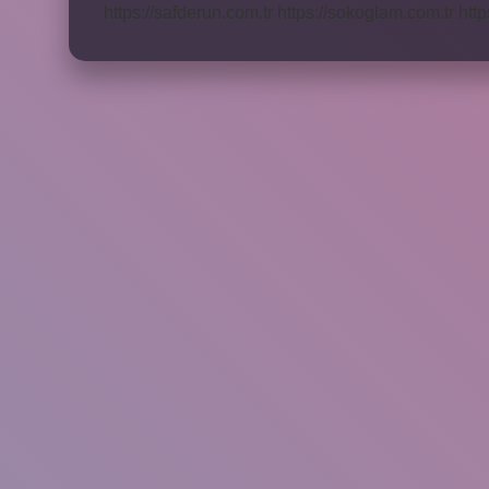
https://safderun.com.tr
https://sokoglam.com.tr
http