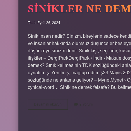
SINIKLER NE DE
Tarih: Eylül 26, 2024
Sinik insan nedir? Sinizm, bireylerin sadece kendi
ve insanlar hakkında olumsuz düşünceler besleyen
düşünceye sinizm denir. Sinik kişi; seçicidir, kusur
ilişkiler – DergiParkDergiPark › İndir › Makale do
demek? Sınık kelimesinin TDK sözlüğündeki anlamı 
oynatılmış. Yenilmiş, mağlup edilmiş23 Mayıs 20
sözlüğünde ne anlama geliyor? – MynetMynet › C
cynical-word… Sinik ne demek felsefe? Bu kelim
Sinikler
Devamını okuyun
2 Yorum
Ne
Demek