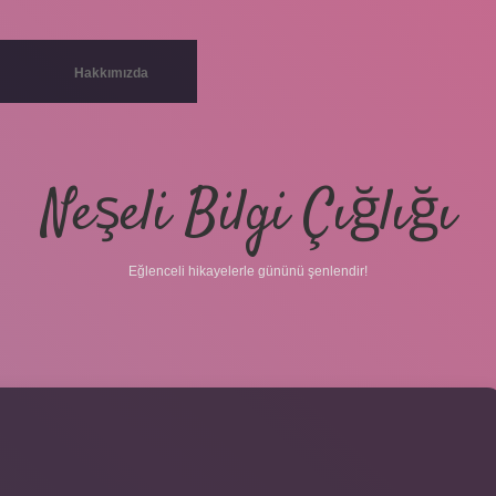
Hakkımızda
Neşeli Bilgi Çığlığı
Eğlenceli hikayelerle gününü şenlendir!