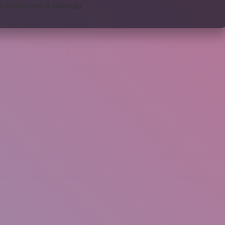
s://sinto.com.tr
Sitemap