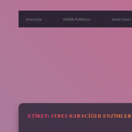
Anasayfa
Gizlilik Politikası
Yasal Uyarı
ETIKET:
STRES KARACIĞER ENZIMLERI