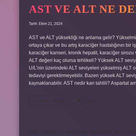
AST VE ALT NE D
Tarih: Ekim 21, 2024
AST ve ALT yüksekliği ne anlama gelir? Yükselmiş 
ortaya çıkar ve bu artış karaciğer hastalığının bir
karaciğer kanseri, kronik hepatit, karaciğer sirozu 
ALT değeri kaç olursa tehlikeli? Yüksek ALT seviy
U/L’nin üzerindeki ALT seviyeleri yükselmiş ALT ol
tedaviyi gerektirmeyebilir. Bazen yüksek ALT seviye
kaynaklanabilir. AST nedir kan tahlili? Aspartat 
Ast
Devamını okuyun
8 Yorum
Ve
Alt
Ne
Demek
https://safderun.com.tr
https://sokoglam.com.tr
http