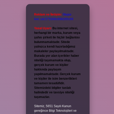
Reklam ve İletişim:
Skype:
live:.cid.575569c608265c69
Yasal Uyarı:
Bu internet sitesi,
herhangi bir marka, kurum veya
şahıs şirketi ile hiçbir bağlantısı
bulunmamaktadır. Sitede
yalnızca kendi hazırladığımız
makaleler paylaşılmaktadır.
Burada yer alan içerikler haber
niteliği taşımamakta olup,
gerçek kurum ve kişiler
hakkında paylaşım
yapılmamaktadır. Gerçek kurum
ve kişiler ile isim benzerlikleri
tamamen tesadüfidir.
Sitemizdeki bilgiler taslak
halindedir ve tavsiye niteliği
taşımazlar.
Sitemiz, 5651 Sayılı Kanun
gereğince Bilgi Teknolojileri ve