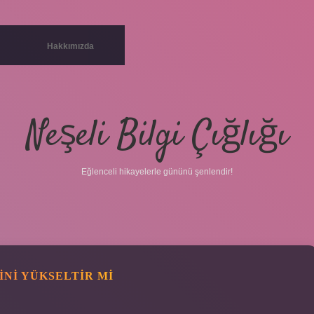
Hakkımızda
Neşeli Bilgi Çığlığı
Eğlenceli hikayelerle gününü şenlendir!
NI YÜKSELTIR MI