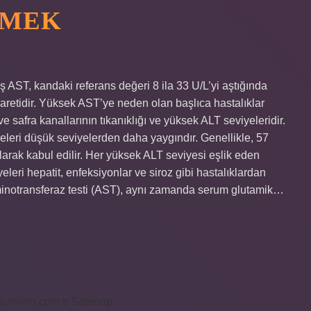
EMEK
AST, kandaki referans değeri 8 ila 33 U/L’yi aştığında
 işaretidir. Yüksek AST’ye neden olan başlıca hastalıklar
ve safra kanallarının tıkanıklığı ve yüksek ALT seviyeleridir.
eleri düşük seviyelerden daha yaygındır. Genellikle, 57
arak kabul edilir. Her yüksek ALT seviyesi eşlik eden
leri hepatit, enfeksiyonlar ve siroz gibi hastalıklardan
aminotransferaz testi (AST), aynı zamanda serum glutamik…
s://sinto.com.tr
Sitemap