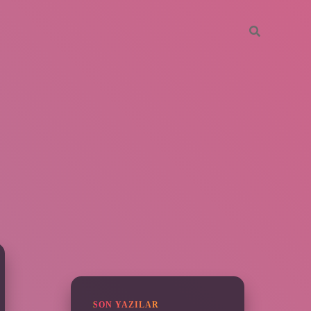
SIDEBAR
vdcasino giriş
SON YAZILAR