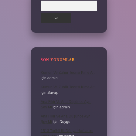
Arama
SON YORUMLAR
Kumun Ve Zuhûr Teorisi Kime Ait
için
admin
Kumun Ve Zuhûr Teorisi Kime Ait
için
Savaş
Ana Fikir Ve Ana Düşünce Aynı
Şey Mi
için
admin
Ana Fikir Ve Ana Düşünce Aynı
Şey Mi
için
Duygu
1513 Tarihli Ilk Dünya Haritasını