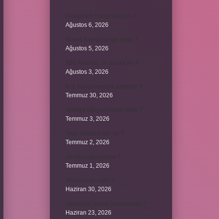
David ismi hangi ülkenin ?
Ağustos 6, 2026
Avene Akerat ne işe yarar ?
Ağustos 5, 2026
A52 Android 14 alacak mı ?
Ağustos 3, 2026
622 hangi hesaba yansıtılır ?
Temmuz 30, 2026
Antalya Otogarı’nı kim yaptı ?
Temmuz 3, 2026
Yeşil elmanın adı ne ?
Temmuz 2, 2026
ancak bağlaç mıdır ?
Temmuz 1, 2026
Alüminyum nasıl ?
Haziran 30, 2026
Melatonin kimler kullanamaz ?
Haziran 23, 2026