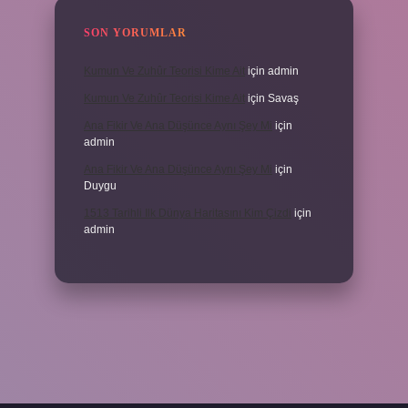
SON YORUMLAR
Kumun Ve Zuhûr Teorisi Kime Ait
için
admin
Kumun Ve Zuhûr Teorisi Kime Ait
için
Savaş
Ana Fikir Ve Ana Düşünce Aynı Şey Mi
için
admin
Ana Fikir Ve Ana Düşünce Aynı Şey Mi
için
Duygu
1513 Tarihli Ilk Dünya Haritasını Kim Çizdi
için
admin