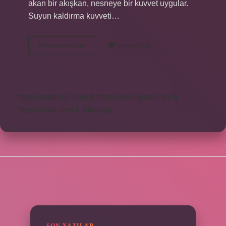
akan bir akışkan, nesneye bir kuvvet uygular.
Suyun kaldırma kuvveti…
Kaldırma
Devamını okuyun
Yorum Bırak
Kuvveti
Nedir
Kısaca
Tanımı
https://safderun.com.tr
https://sokoglam.com.tr
https://sinto.com.tr
Sitemap
SIDEBAR