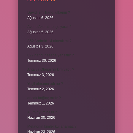
SON YAZILAR
David ismi hangi ülkenin ?
Ağustos 6, 2026
Avene Akerat ne işe yarar ?
Ağustos 5, 2026
A52 Android 14 alacak mı ?
Ağustos 3, 2026
622 hangi hesaba yansıtılır ?
Temmuz 30, 2026
Antalya Otogarı’nı kim yaptı ?
Temmuz 3, 2026
Yeşil elmanın adı ne ?
Temmuz 2, 2026
ancak bağlaç mıdır ?
Temmuz 1, 2026
Alüminyum nasıl ?
Haziran 30, 2026
Melatonin kimler kullanamaz ?
Haziran 23, 2026