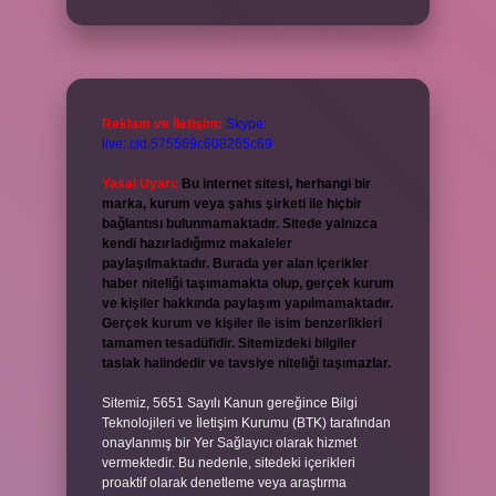
Reklam ve İletişim:
Skype:
live:.cid.575569c608265c69
Yasal Uyarı:
Bu internet sitesi, herhangi bir
marka, kurum veya şahıs şirketi ile hiçbir
bağlantısı bulunmamaktadır. Sitede yalnızca
kendi hazırladığımız makaleler
paylaşılmaktadır. Burada yer alan içerikler
haber niteliği taşımamakta olup, gerçek kurum
ve kişiler hakkında paylaşım yapılmamaktadır.
Gerçek kurum ve kişiler ile isim benzerlikleri
tamamen tesadüfidir. Sitemizdeki bilgiler
taslak halindedir ve tavsiye niteliği taşımazlar.
Sitemiz, 5651 Sayılı Kanun gereğince Bilgi
Teknolojileri ve İletişim Kurumu (BTK) tarafından
onaylanmış bir Yer Sağlayıcı olarak hizmet
vermektedir. Bu nedenle, sitedeki içerikleri
proaktif olarak denetleme veya araştırma