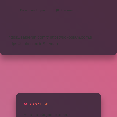
Çorbacı
Devamını okuyun
2 Yorum
Ne
Kadar
Kazanır
https://safderun.com.tr
https://sokoglam.com.tr
https://sinto.com.tr
Sitemap
SIDEBAR
SON YAZILAR
Varlık Eski Türkçede ne demek ?