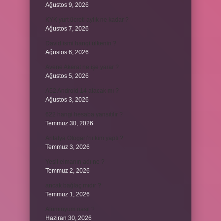
Ağustos 9, 2026
KYK yurt ücreti aylık ne kadar ?
Ağustos 7, 2026
David ismi hangi ülkenin ?
Ağustos 6, 2026
Avene Akerat ne işe yarar ?
Ağustos 5, 2026
A52 Android 14 alacak mı ?
Ağustos 3, 2026
622 hangi hesaba yansıtılır ?
Temmuz 30, 2026
Antalya Otogarı’nı kim yaptı ?
Temmuz 3, 2026
Yeşil elmanın adı ne ?
Temmuz 2, 2026
ancak bağlaç mıdır ?
Temmuz 1, 2026
Alüminyum nasıl ?
Haziran 30, 2026