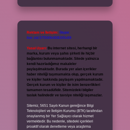
Reklam ve İletişim:
Skype:
live:.cid.575569c608265c69
Yasal Uyarı:
Bu internet sitesi, herhangi bir
marka, kurum veya şahıs şirketi ile hiçbir
bağlantısı bulunmamaktadır. Sitede yalnızca
kendi hazırladığımız makaleler
paylaşılmaktadır. Burada yer alan içerikler
haber niteliği taşımamakta olup, gerçek kurum
ve kişiler hakkında paylaşım yapılmamaktadır.
Gerçek kurum ve kişiler ile isim benzerlikleri
tamamen tesadüfidir. Sitemizdeki bilgiler
taslak halindedir ve tavsiye niteliği taşımazlar.
Sitemiz, 5651 Sayılı Kanun gereğince Bilgi
Teknolojileri ve İletişim Kurumu (BTK) tarafından
onaylanmış bir Yer Sağlayıcı olarak hizmet
vermektedir. Bu nedenle, sitedeki içerikleri
proaktif olarak denetleme veya araştırma