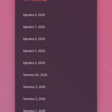
SON YAZILAR
Varlık Eski Türkçede ne demek ?
Ağustos 9, 2026
KYK yurt ücreti aylık ne kadar ?
Ağustos 7, 2026
David ismi hangi ülkenin ?
Ağustos 6, 2026
Avene Akerat ne işe yarar ?
Ağustos 5, 2026
A52 Android 14 alacak mı ?
Ağustos 3, 2026
622 hangi hesaba yansıtılır ?
Temmuz 30, 2026
Antalya Otogarı’nı kim yaptı ?
Temmuz 3, 2026
Yeşil elmanın adı ne ?
Temmuz 2, 2026
ancak bağlaç mıdır ?
Temmuz 1, 2026