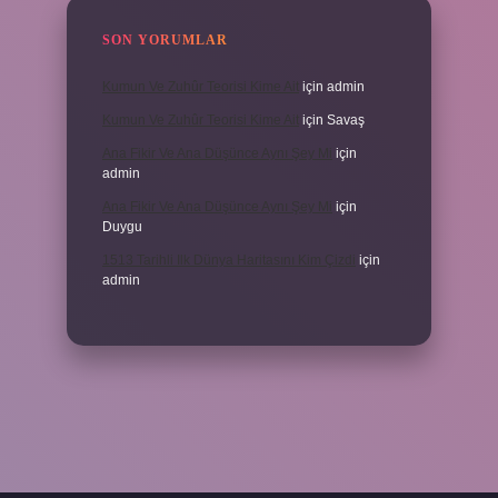
SON YORUMLAR
Kumun Ve Zuhûr Teorisi Kime Ait
için
admin
Kumun Ve Zuhûr Teorisi Kime Ait
için
Savaş
Ana Fikir Ve Ana Düşünce Aynı Şey Mi
için
admin
Ana Fikir Ve Ana Düşünce Aynı Şey Mi
için
Duygu
1513 Tarihli Ilk Dünya Haritasını Kim Çizdi
için
admin