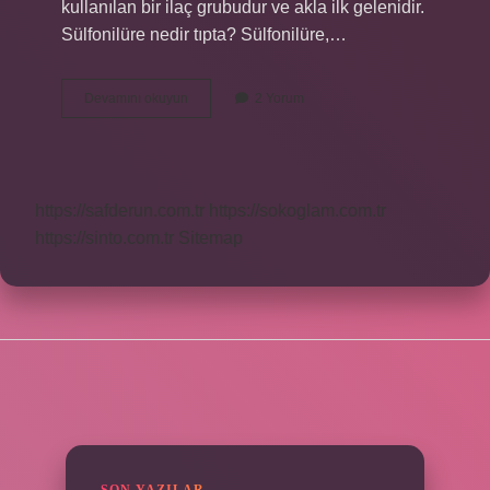
kullanılan bir ilaç grubudur ve akla ilk gelenidir.
Sülfonilüre nedir tıpta? Sülfonilüre,…
Sülfonilüre
Devamını okuyun
2 Yorum
Ne
Için
Kullanılır
https://safderun.com.tr
https://sokoglam.com.tr
https://sinto.com.tr
Sitemap
SIDEBAR