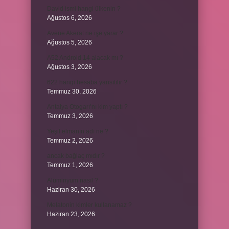
David ismi hangi ülkenin ?
Ağustos 6, 2026
Avene Akerat ne işe yarar ?
Ağustos 5, 2026
A52 Android 14 alacak mı ?
Ağustos 3, 2026
622 hangi hesaba yansıtılır ?
Temmuz 30, 2026
Antalya Otogarı’nı kim yaptı ?
Temmuz 3, 2026
Yeşil elmanın adı ne ?
Temmuz 2, 2026
ancak bağlaç mıdır ?
Temmuz 1, 2026
Alüminyum nasıl ?
Haziran 30, 2026
Melatonin kimler kullanamaz ?
Haziran 23, 2026