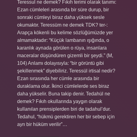
Teressul ne demek? Fıkıh terimi olarak tanımı:
Ezan cümleleri arasında bir süre durup, bir
sonraki cümleyi biraz daha yüksek sesle
okumaktır. Teressüm ne demek TDK? ter-:
Arapça kökenli bu kelime sözlüğümüzde yer
almamaktadır: “Küçük lambanın ışığında, o
karanlık aynada görülen o rüya, insanlara
maceralar düşündüren gizemli bir şeydi.” (M,
104) Anlamı dolayısıyla: “bir görüntü gibi
şekillenmek” diyebiliriz. Teressül irtisal nedir?
Ezan sırasında her cümle arasında bir
duraklama olur. İkinci cümlelerde ses biraz
daha yükselir. Buna takip denir. Tedahül ne
demek? Fıkıh okullarında yaygın olarak
kullanılan prensiplerden biri de tadahul’dur.
Tedahul, “hükmü gerektiren her bir sebep için
ayrı bir hüküm verilir”…