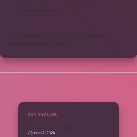
Teressül
Devamını okuyun
Yorum Bırak
Ne
Demek
https://safderun.com.tr
https://sokoglam.com.tr
https://sinto.com.tr
Sitemap
SIDEBAR
SON YAZILAR
KYK yurt ücreti aylık ne kadar ?
Ağustos 7, 2026