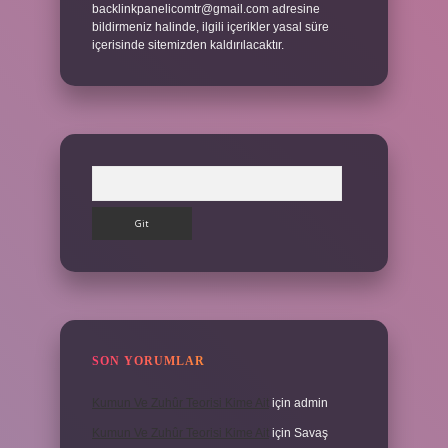
backlinkpanelicomtr@gmail.com
adresine
bildirmeniz halinde, ilgili içerikler yasal süre
içerisinde sitemizden kaldırılacaktır.
Arama
SON YORUMLAR
Kumun Ve Zuhûr Teorisi Kime Ait
için
admin
Kumun Ve Zuhûr Teorisi Kime Ait
için
Savaş