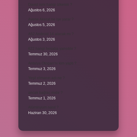
David ismi hangi ülkenin ?
Ağustos 6, 2026
Avene Akerat ne işe yarar ?
Ağustos 5, 2026
A52 Android 14 alacak mı ?
Ağustos 3, 2026
622 hangi hesaba yansıtılır ?
Temmuz 30, 2026
Antalya Otogarı’nı kim yaptı ?
Temmuz 3, 2026
Yeşil elmanın adı ne ?
Temmuz 2, 2026
ancak bağlaç mıdır ?
Temmuz 1, 2026
Alüminyum nasıl ?
Haziran 30, 2026