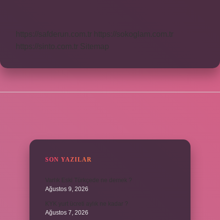
Dili
Nedir
https://safderun.com.tr
https://sokoglam.com.tr
https://sinto.com.tr
Sitemap
SIDEBAR
SON YAZILAR
Varlık Eski Türkçede ne demek ?
Ağustos 9, 2026
KYK yurt ücreti aylık ne kadar ?
Ağustos 7, 2026