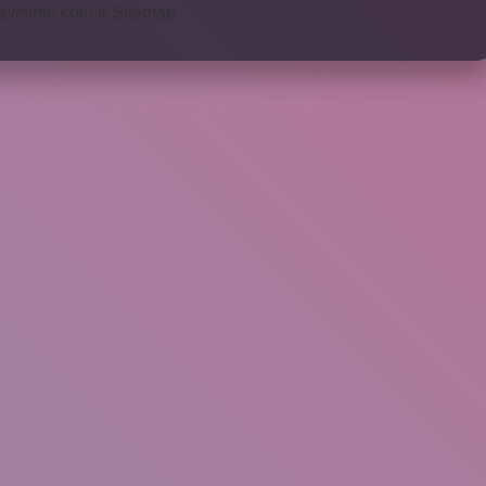
s://sinto.com.tr
Sitemap