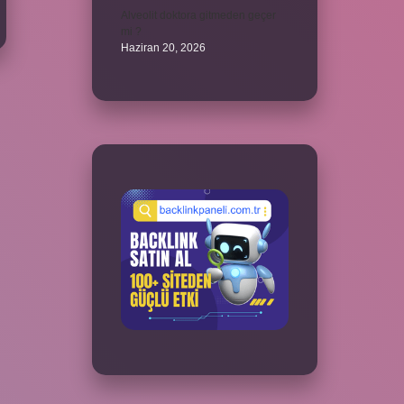
Alveolit doktora gitmeden geçer
mi ?
Haziran 20, 2026