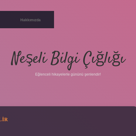
Hakkımızda
Neşeli Bilgi Çığlığı
Eğlenceli hikayelerle gününü şenlendir!
LIR