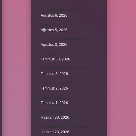
David ismi hangi ülkenin ?
Ağustos 6, 2026
Avene Akerat ne işe yarar ?
Ağustos 5, 2026
A52 Android 14 alacak mı ?
Ağustos 3, 2026
622 hangi hesaba yansıtılır ?
Temmuz 30, 2026
Antalya Otogarı’nı kim yaptı ?
Temmuz 3, 2026
Yeşil elmanın adı ne ?
Temmuz 2, 2026
ancak bağlaç mıdır ?
Temmuz 1, 2026
Alüminyum nasıl ?
Haziran 30, 2026
Melatonin kimler kullanamaz ?
Haziran 23, 2026