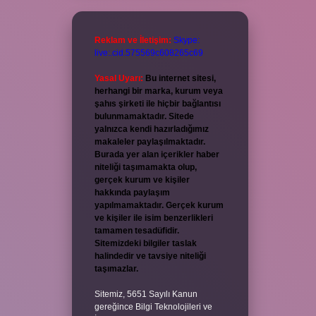
Reklam ve İletişim:
Skype:
live:.cid.575569c608265c69
Yasal Uyarı:
Bu internet sitesi,
herhangi bir marka, kurum veya
şahıs şirketi ile hiçbir bağlantısı
bulunmamaktadır. Sitede
yalnızca kendi hazırladığımız
makaleler paylaşılmaktadır.
Burada yer alan içerikler haber
niteliği taşımamakta olup,
gerçek kurum ve kişiler
hakkında paylaşım
yapılmamaktadır. Gerçek kurum
ve kişiler ile isim benzerlikleri
tamamen tesadüfidir.
Sitemizdeki bilgiler taslak
halindedir ve tavsiye niteliği
taşımazlar.
Sitemiz, 5651 Sayılı Kanun
gereğince Bilgi Teknolojileri ve