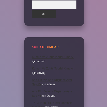
Arama
SON YORUMLAR
Kumun Ve Zuhûr Teorisi Kime Ait
için
admin
Kumun Ve Zuhûr Teorisi Kime Ait
için
Savaş
Ana Fikir Ve Ana Düşünce Aynı
Şey Mi
için
admin
Ana Fikir Ve Ana Düşünce Aynı
Şey Mi
için
Duygu
1513 Tarihli Ilk Dünya Haritasını