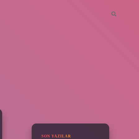
SIDEBAR
vdcasino giriş
SON YAZILAR