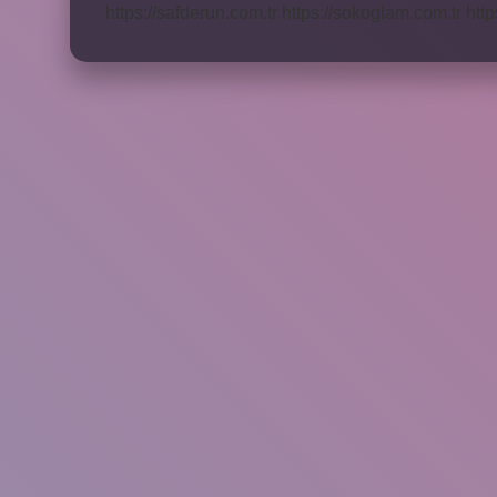
https://safderun.com.tr
https://sokoglam.com.tr
http