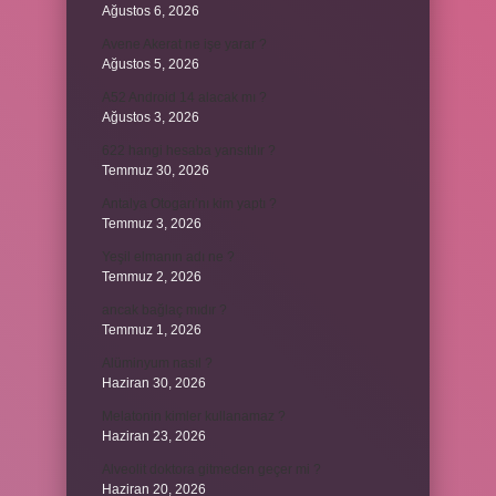
Ağustos 6, 2026
Avene Akerat ne işe yarar ?
Ağustos 5, 2026
A52 Android 14 alacak mı ?
Ağustos 3, 2026
622 hangi hesaba yansıtılır ?
Temmuz 30, 2026
Antalya Otogarı’nı kim yaptı ?
Temmuz 3, 2026
Yeşil elmanın adı ne ?
Temmuz 2, 2026
ancak bağlaç mıdır ?
Temmuz 1, 2026
Alüminyum nasıl ?
Haziran 30, 2026
Melatonin kimler kullanamaz ?
Haziran 23, 2026
Alveolit doktora gitmeden geçer mi ?
Haziran 20, 2026