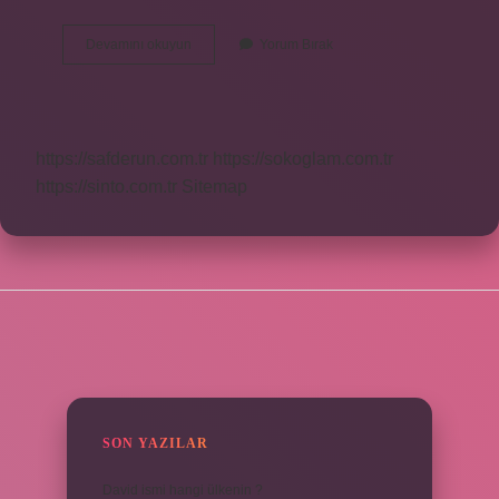
Bücür
Devamını okuyun
Yorum Bırak
Filmi
Kaç
Yılında
Çekildi
https://safderun.com.tr
https://sokoglam.com.tr
https://sinto.com.tr
Sitemap
SIDEBAR
SON YAZILAR
David ismi hangi ülkenin ?