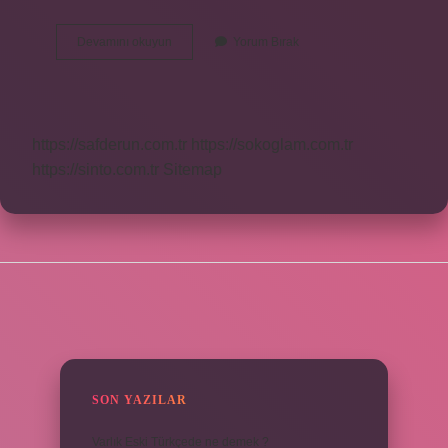
Benimseme
Devamını okuyun
Yorum Bırak
Nedir
Örnek
https://safderun.com.tr
https://sokoglam.com.tr
https://sinto.com.tr
Sitemap
SIDEBAR
SON YAZILAR
Varlık Eski Türkçede ne demek ?