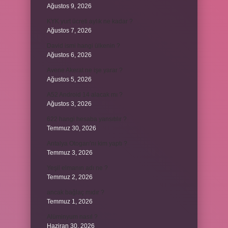
Ağustos 9, 2026
KYK yurt ücreti aylık ne kadar ?
Ağustos 7, 2026
David ismi hangi ülkenin ?
Ağustos 6, 2026
Avene Akerat ne işe yarar ?
Ağustos 5, 2026
A52 Android 14 alacak mı ?
Ağustos 3, 2026
622 hangi hesaba yansıtılır ?
Temmuz 30, 2026
Antalya Otogarı’nı kim yaptı ?
Temmuz 3, 2026
Yeşil elmanın adı ne ?
Temmuz 2, 2026
ancak bağlaç mıdır ?
Temmuz 1, 2026
Alüminyum nasıl ?
Haziran 30, 2026