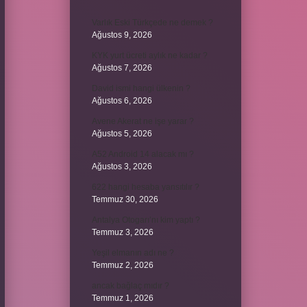
Varlık Eski Türkçede ne demek ?
Ağustos 9, 2026
KYK yurt ücreti aylık ne kadar ?
Ağustos 7, 2026
David ismi hangi ülkenin ?
Ağustos 6, 2026
Avene Akerat ne işe yarar ?
Ağustos 5, 2026
A52 Android 14 alacak mı ?
Ağustos 3, 2026
622 hangi hesaba yansıtılır ?
Temmuz 30, 2026
Antalya Otogarı’nı kim yaptı ?
Temmuz 3, 2026
Yeşil elmanın adı ne ?
Temmuz 2, 2026
ancak bağlaç mıdır ?
Temmuz 1, 2026