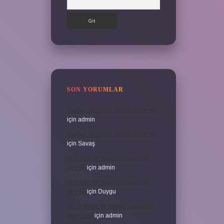
SON YORUMLAR
Kumun Ve Zuhûr Teorisi Kime Ait
için
admin
Kumun Ve Zuhûr Teorisi Kime Ait
için
Savaş
Ana Fikir Ve Ana Düşünce Aynı
Şey Mi
için
admin
Ana Fikir Ve Ana Düşünce Aynı
Şey Mi
için
Duygu
1513 Tarihli Ilk Dünya Haritasını
Kim Çizdi
için
admin