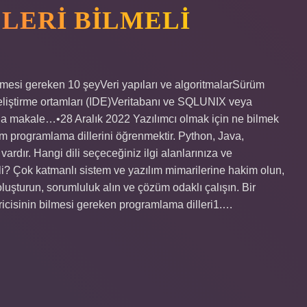
ELERI BILMELI
bilmesi gereken 10 şeyVeri yapıları ve algoritmalarSürüm
geliştirme ortamları (IDE)Veritabanı ve SQLUNIX veya
la makale…•28 Aralık 2022 Yazılımcı olmak için ne bilmek
dım programlama dillerini öğrenmektir. Python, Java,
vardır. Hangi dili seçeceğiniz ilgi alanlarınıza ve
eli? Çok katmanlı sistem ve yazılım mimarilerine hakim olun,
şturun, sorumluluk alın ve çözüm odaklı çalışın. Bir
iştiricisinin bilmesi gereken programlama dilleri1.…