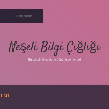
Hakkımızda
Neşeli Bilgi Çığlığı
Eğlenceli hikayelerle gününü şenlendir!
I MI