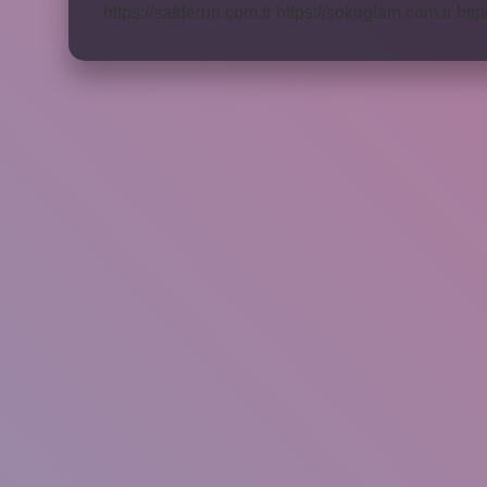
https://safderun.com.tr
https://sokoglam.com.tr
http