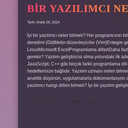
BIR YAZILIMCI N
Tarih: Aralık 28, 2024
İyi bir yazılımcı neler bilmeli? Her programcının 
denetimi (Git)Metin düzenleyiciler (Vim)Entegre 
LinuxMicrosoft ExcelProgramlama dilleriDaha faz
gerekir? Yazılım geliştiricisi olma yolundaki ilk a
JavaScript, C++ gibi birçok farklı programlama dili 
hedeflerinize bağlıdır. Yazılım uzmanı neleri bilm
analitik düşünün, uygulamalarla dokümantasyon olu
yazılımcı hangi dilleri bilmeli? İyi bir yazılım gel
Bir
Devamını okuyun
Yorum Bırak
Yazılımcı
Neleri
Bilmeli