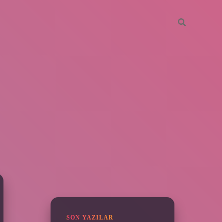
SIDEBAR
vdcasino giriş
SON YAZILAR