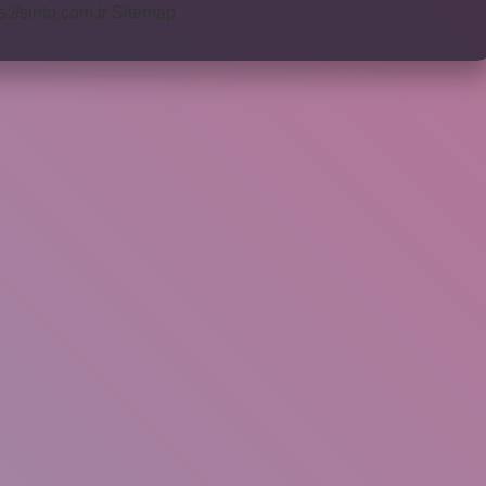
s://sinto.com.tr
Sitemap