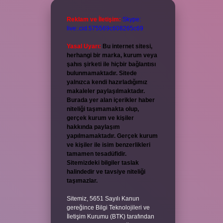
Reklam ve İletişim:
Skype:
live:.cid.575569c608265c69
Yasal Uyarı:
Bu internet sitesi,
herhangi bir marka, kurum veya
şahıs şirketi ile hiçbir bağlantısı
bulunmamaktadır. Sitede
yalnızca kendi hazırladığımız
makaleler paylaşılmaktadır.
Burada yer alan içerikler haber
niteliği taşımamakta olup,
gerçek kurum ve kişiler
hakkında paylaşım
yapılmamaktadır. Gerçek kurum
ve kişiler ile isim benzerlikleri
tamamen tesadüfidir.
Sitemizdeki bilgiler taslak
halindedir ve tavsiye niteliği
taşımazlar.
Sitemiz, 5651 Sayılı Kanun
gereğince Bilgi Teknolojileri ve
İletişim Kurumu (BTK) tarafından