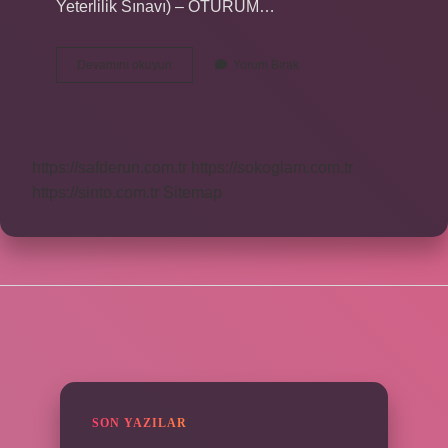
Yeterlilik Sınavı) – OTURUM…
Mesleki
Devamını okuyun
Yorum Bırak
Yeterlilik
Sınavında
Kaç
Soru
Var
https://safderun.com.tr
https://sokoglam.com.tr
https://sinto.com.tr
Sitemap
SIDEBAR
SON YAZILAR