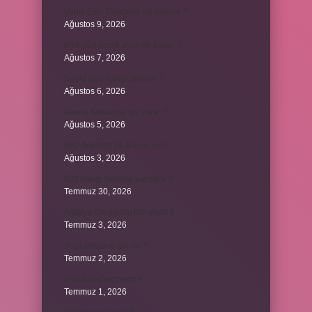
Varlık Eski Türkçede ne demek ?
Ağustos 9, 2026
KYK yurt ücreti aylık ne kadar ?
Ağustos 7, 2026
David ismi hangi ülkenin ?
Ağustos 6, 2026
Avene Akerat ne işe yarar ?
Ağustos 5, 2026
A52 Android 14 alacak mı ?
Ağustos 3, 2026
622 hangi hesaba yansıtılır ?
Temmuz 30, 2026
Antalya Otogarı’nı kim yaptı ?
Temmuz 3, 2026
Yeşil elmanın adı ne ?
Temmuz 2, 2026
ancak bağlaç mıdır ?
Temmuz 1, 2026