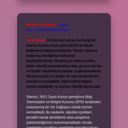
Reklam ve İletişim:
Skype:
live:.cid.575569c608265c69
Yasal Uyarı:
Bu internet sitesi, herhangi bir
marka, kurum veya şahıs şirketi ile hiçbir
bağlantısı bulunmamaktadır. Sitede yalnızca
kendi hazırladığımız makaleler
paylaşılmaktadır. Burada yer alan içerikler
haber niteliği taşımamakta olup, gerçek kurum
ve kişiler hakkında paylaşım yapılmamaktadır.
Gerçek kurum ve kişiler ile isim benzerlikleri
tamamen tesadüfidir. Sitemizdeki bilgiler
taslak halindedir ve tavsiye niteliği taşımazlar.
Sitemiz, 5651 Sayılı Kanun gereğince Bilgi
Teknolojileri ve İletişim Kurumu (BTK) tarafından
onaylanmış bir Yer Sağlayıcı olarak hizmet
vermektedir. Bu nedenle, sitedeki içerikleri
proaktif olarak denetleme veya araştırma
yükümlülüğümüz bulunmamaktadır. Ancak,
üyelerimiz yazdıkları içeriklerin sorumluluğunu