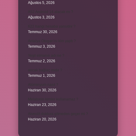
Ağustos 5, 2026
A52 Android 14 alacak mı ?
Ağustos 3, 2026
622 hangi hesaba yansıtılır ?
Temmuz 30, 2026
Antalya Otogarı’nı kim yaptı ?
Temmuz 3, 2026
Yeşil elmanın adı ne ?
Temmuz 2, 2026
ancak bağlaç mıdır ?
Temmuz 1, 2026
Alüminyum nasıl ?
Haziran 30, 2026
Melatonin kimler kullanamaz ?
Haziran 23, 2026
Alveolit doktora gitmeden geçer mi ?
Haziran 20, 2026