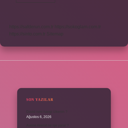
Eğimi
En
Fazla
Kaç
Olur
https://safderun.com.tr
https://sokoglam.com.tr
https://sinto.com.tr
Sitemap
SIDEBAR
SON YAZILAR
David ismi hangi ülkenin ?
Ağustos 6, 2026
Avene Akerat ne işe yarar ?