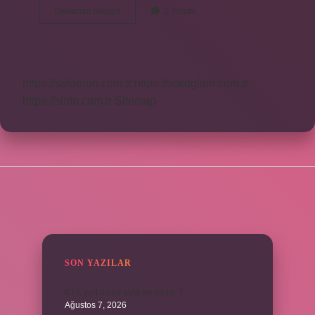
Yüreği
Devamını okuyun
2 Yorum
Ağzına
Varmak
Deyiminin
Anlamı
Nedir
https://safderun.com.tr
https://sokoglam.com.tr
https://sinto.com.tr
Sitemap
SIDEBAR
SON YAZILAR
KYK yurt ücreti aylık ne kadar ?
Ağustos 7, 2026