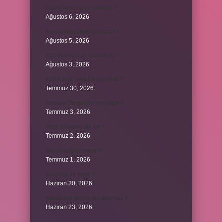
David ismi hangi ülkenin ?
Ağustos 6, 2026
Avene Akerat ne işe yarar ?
Ağustos 5, 2026
A52 Android 14 alacak mı ?
Ağustos 3, 2026
622 hangi hesaba yansıtılır ?
Temmuz 30, 2026
Antalya Otogarı’nı kim yaptı ?
Temmuz 3, 2026
Yeşil elmanın adı ne ?
Temmuz 2, 2026
ancak bağlaç mıdır ?
Temmuz 1, 2026
Alüminyum nasıl ?
Haziran 30, 2026
Melatonin kimler kullanamaz ?
Haziran 23, 2026