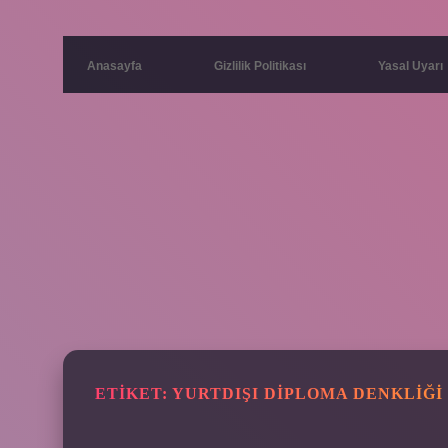
Anasayfa
Gizlilik Politikası
Yasal Uyarı
ETIKET:
YURTDIŞI DIPLOMA DENKLIĞI 