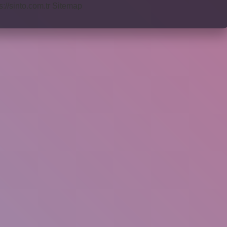
s://sinto.com.tr
Sitemap