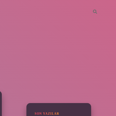
SIDEBAR
vdcasino giriş
SON YAZILAR