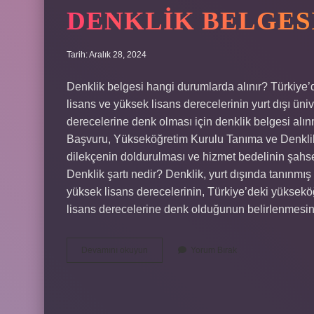
DENKLIK BELGES
Tarih: Aralık 28, 2024
Denklik belgesi hangi durumlarda alınır? Türkiye’de 
lisans ve yüksek lisans derecelerinin yurt dışı üniv
derecelerine denk olması için denklik belgesi alınm
Başvuru, Yükseköğretim Kurulu Tanıma ve Denklik 
dilekçenin doldurulması ve hizmet bedelinin şahse
Denklik şartı nedir? Denklik, yurt dışında tanınmı
yüksek lisans derecelerinin, Türkiye’deki yüksekö
lisans derecelerine denk olduğunun belirlenmesin
Denklik
Devamını okuyun
Yorum Bırak
Belgesi
Kimler
Alır