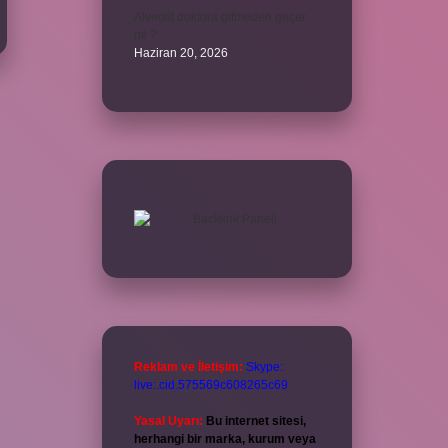
Alveolit doktora gitmeden geçer
mi ?
Haziran 20, 2026
Reklam ve İletişim:
Skype:
live:.cid.575569c608265c69
Yasal Uyarı:
Bu internet sitesi,
herhangi bir marka, kurum veya