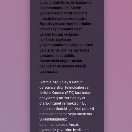
şahıs şirketi ile hiçbir bağlantısı
bulunmamaktadır. Sitede
yalnızca kendi hazırladığımız
makaleler paylaşılmaktadır.
Burada yer alan içerikler haber
niteliği taşımamakta olup,
gerçek kurum ve kişiler
hakkında paylaşım
yapılmamaktadır. Gerçek kurum
ve kişiler ile isim benzerlikleri
tamamen tesadüfidir.
Sitemizdeki bilgiler taslak
halindedir ve tavsiye niteliği
taşımazlar.
Sitemiz, 5651 Sayılı Kanun
gereğince Bilgi Teknolojileri ve
İletişim Kurumu (BTK) tarafından
onaylanmış bir Yer Sağlayıcı
olarak hizmet vermektedir. Bu
nedenle, sitedeki içerikleri proaktif
olarak denetleme veya araştırma
yükümlülüğümüz
bulunmamaktadır. Ancak,
üyelerimiz yazdıkları içeriklerin