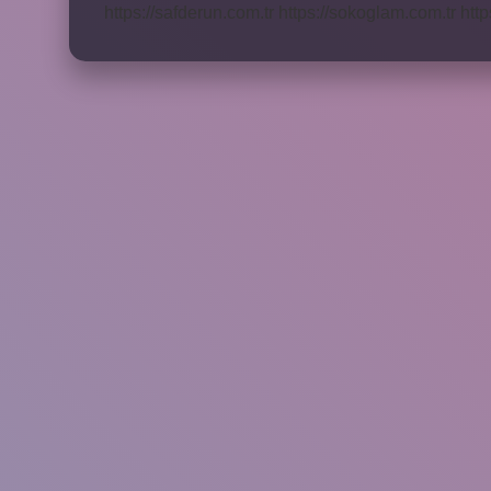
https://safderun.com.tr
https://sokoglam.com.tr
http