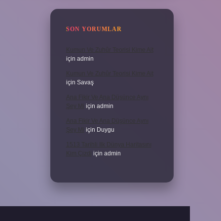
SON YORUMLAR
Kumun Ve Zuhûr Teorisi Kime Ait
için
admin
Kumun Ve Zuhûr Teorisi Kime Ait
için
Savaş
Ana Fikir Ve Ana Düşünce Aynı
Şey Mi
için
admin
Ana Fikir Ve Ana Düşünce Aynı
Şey Mi
için
Duygu
1513 Tarihli Ilk Dünya Haritasını
Kim Çizdi
için
admin