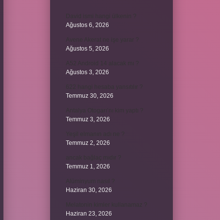
David ismi hangi ülkenin ?
Ağustos 6, 2026
Avene Akerat ne işe yarar ?
Ağustos 5, 2026
A52 Android 14 alacak mı ?
Ağustos 3, 2026
622 hangi hesaba yansıtılır ?
Temmuz 30, 2026
Antalya Otogarı’nı kim yaptı ?
Temmuz 3, 2026
Yeşil elmanın adı ne ?
Temmuz 2, 2026
ancak bağlaç mıdır ?
Temmuz 1, 2026
Alüminyum nasıl ?
Haziran 30, 2026
Melatonin kimler kullanamaz ?
Haziran 23, 2026