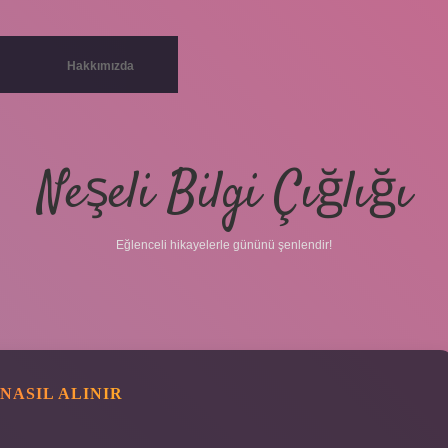
Hakkımızda
Neşeli Bilgi Çığlığı
Eğlenceli hikayelerle gününü şenlendir!
NASIL ALINIR