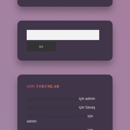
Arama
SON YORUMLAR
Kumun Ve Zuhûr Teorisi Kime Ait
için
admin
Kumun Ve Zuhûr Teorisi Kime Ait
için
Savaş
Ana Fikir Ve Ana Düşünce Aynı Şey Mi
için
admin