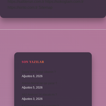
https://safderun.com.tr
https://sokoglam.com.tr
https://sinto.com.tr
Sitemap
SIDEBAR
SON YAZILAR
David ismi hangi ülkenin ?
Ağustos 6, 2026
Avene Akerat ne işe yarar ?
Ağustos 5, 2026
A52 Android 14 alacak mı ?
Ağustos 3, 2026