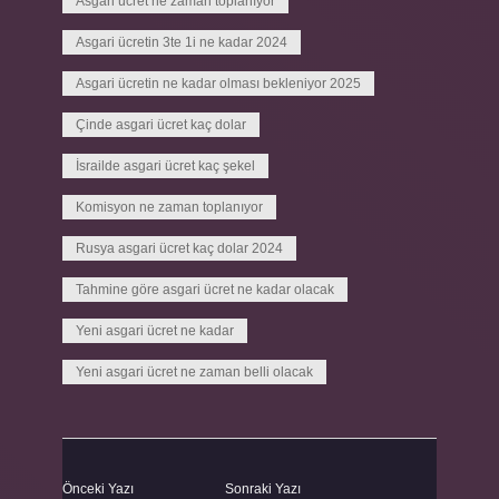
Asgari ücret ne zaman toplanıyor
Asgari ücretin 3te 1i ne kadar 2024
Asgari ücretin ne kadar olması bekleniyor 2025
Çinde asgari ücret kaç dolar
İsrailde asgari ücret kaç şekel
Komisyon ne zaman toplanıyor
Rusya asgari ücret kaç dolar 2024
Tahmine göre asgari ücret ne kadar olacak
Yeni asgari ücret ne kadar
Yeni asgari ücret ne zaman belli olacak
Önceki Yazı
Sonraki Yazı