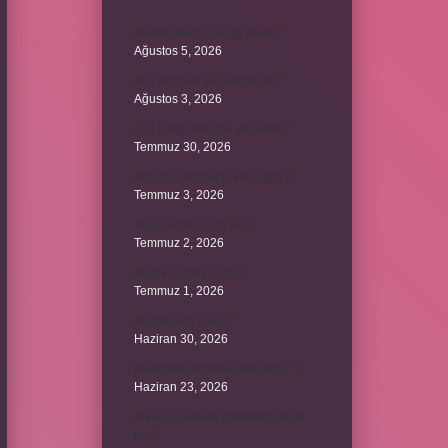
Avene Akerat ne işe yarar ?
Ağustos 5, 2026
A52 Android 14 alacak mı ?
Ağustos 3, 2026
622 hangi hesaba yansıtılır ?
Temmuz 30, 2026
Antalya Otogarı’nı kim yaptı ?
Temmuz 3, 2026
Yeşil elmanın adı ne ?
Temmuz 2, 2026
ancak bağlaç mıdır ?
Temmuz 1, 2026
Alüminyum nasıl ?
Haziran 30, 2026
Melatonin kimler kullanamaz ?
Haziran 23, 2026
Alveolit doktora gitmeden geçer
mi ?