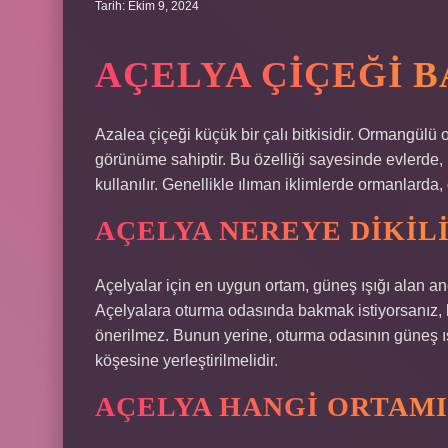
Tarih: Ekim 9, 2024
AÇELYA ÇIÇEĞI 
Azalea çiçeği küçük bir çalı bitkisidir. Ormangülü o
görünüme sahiptir. Bu özelliği sayesinde evlerde, 
kullanılır. Genellikle ılıman iklimlerde ormanlarda,
AÇELYA NEREYE DIKIL
Açelyalar için en uygun ortam, güneş ışığı alan a
Açelyalara oturma odasında bakmak istiyorsanız, 
önerilmez. Bunun yerine, oturma odasının güneş ı
köşesine yerleştirilmelidir.
AÇELYA HANGI ORTAMI