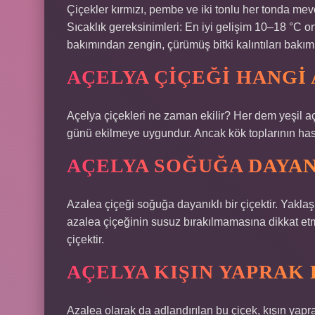
Çiçekler kırmızı, pembe ve iki tonlu her tonda mevc
Sıcaklık gereksinimleri: En iyi gelişim 10–18 °C o
bakımından zengin, çürümüş bitki kalıntıları bakımı
AÇELYA ÇIÇEĞI HANGI 
Açelya çiçekleri ne zaman ekilir? Her dem yeşil aç
günü ekilmeye uygundur. Ancak kök toplarının hasa
AÇELYA SOĞUĞA DAYAN
Azalea çiçeği soğuğa dayanıklı bir çiçektir. Yaklaşı
azalea çiçeğinin susuz bırakılmamasına dikkat etm
çiçektir.
AÇELYA KIŞIN YAPRAK
Azalea olarak da adlandırılan bu çiçek, kışın yap