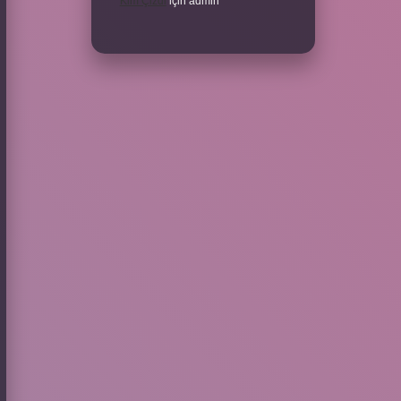
Kim Çizdi
için
admin