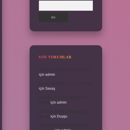
Arama
SON YORUMLAR
Kumun Ve Zuhûr Teorisi Kime Ait
için
admin
Kumun Ve Zuhûr Teorisi Kime Ait
için
Savaş
Ana Fikir Ve Ana Düşünce Aynı
Şey Mi
için
admin
Ana Fikir Ve Ana Düşünce Aynı
Şey Mi
için
Duygu
1513 Tarihli Ilk Dünya Haritasını