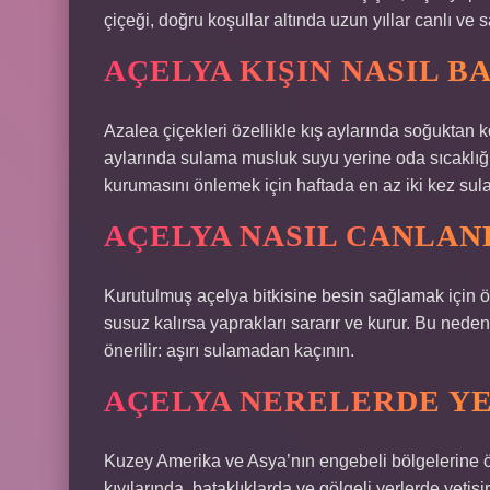
çiçeği, doğru koşullar altında uzun yıllar canlı ve sağ
AÇELYA KIŞIN NASIL B
Azalea çiçekleri özellikle kış aylarında soğuktan
aylarında sulama musluk suyu yerine oda sıcaklığı
kurumasını önlemek için haftada en az iki kez sula
AÇELYA NASIL CANLAN
Kurutulmuş açelya bitkisine besin sağlamak için ö
susuz kalırsa yaprakları sararır ve kurur. Bu nede
önerilir: aşırı sulamadan kaçının.
AÇELYA NERELERDE YE
Kuzey Amerika ve Asya’nın engebeli bölgelerine öz
kıyılarında, bataklıklarda ve gölgeli yerlerde yetişi