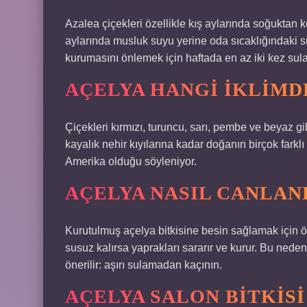
Azalea çiçekleri özellikle kış aylarında soğuktan
aylarında musluk suyu yerine oda sıcaklığındaki s
kurumasını önlemek için haftada en az iki kez sula
AÇELYA HANGI IKLIMD
Çiçekleri kırmızı, turuncu, sarı, pembe ve beyaz gib
kayalık nehir kıyılarına kadar doğanın birçok farkl
Amerika olduğu söyleniyor.
AÇELYA NASIL CANLAN
Kurutulmuş açelya bitkisine besin sağlamak için ö
susuz kalırsa yaprakları sararır ve kurur. Bu nede
önerilir: aşırı sulamadan kaçının.
AÇELYA SALON BITKISI