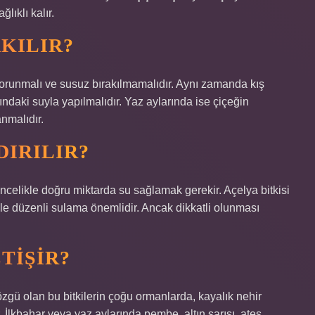
lıklı kalır.
AKILIR?
 korunmalı ve susuz bırakılmamalıdır. Aynı zamanda kış
ndaki suyla yapılmalıdır. Yaz aylarında ise çiçeğin
nmalıdır.
DIRILIR?
ncelikle doğru miktarda su sağlamak gerekir. Açelya bitkisi
nle düzenli sulama önemlidir. Ancak dikkatli olunması
TIŞIR?
gü olan bu bitkilerin çoğu ormanlarda, kayalık nehir
r. İlkbahar veya yaz aylarında pembe, altın sarısı, ateş