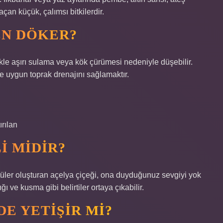
çan küçük, çalımsı bitkilerdir.
EN DÖKER?
kle aşırı sulama veya kök çürümesi nedeniyle düşebilir.
e uygun toprak drenajını sağlamaktır.
rılan
I MIDIR?
er oluşturan açelya çiçeği, ona duyduğunuz sevgiyi yok
ğı ve kusma gibi belirtiler ortaya çıkabilir.
E YETIŞIR MI?