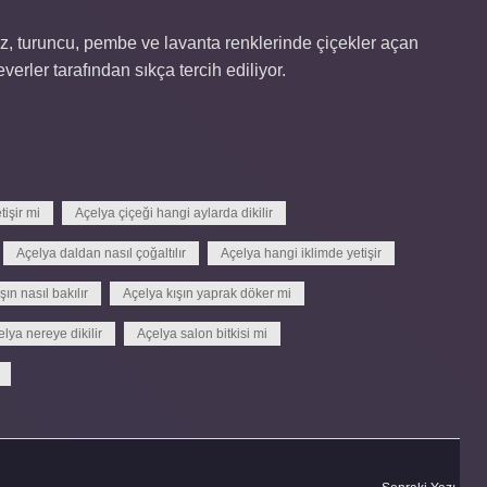
yaz, turuncu, pembe ve lavanta renklerinde çiçekler açan
everler tarafından sıkça tercih ediliyor.
işir mi
Açelya çiçeği hangi aylarda dikilir
Açelya daldan nasıl çoğaltılır
Açelya hangi iklimde yetişir
şın nasıl bakılır
Açelya kışın yaprak döker mi
lya nereye dikilir
Açelya salon bitkisi mi