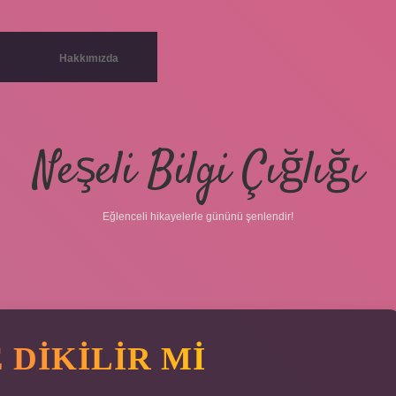
Hakkımızda
Neşeli Bilgi Çığlığı
Eğlenceli hikayelerle gününü şenlendir!
DIKILIR MI