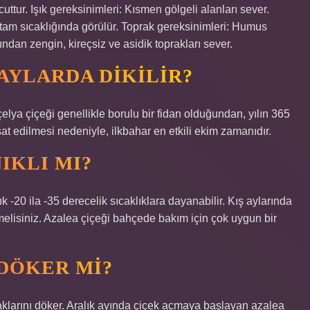
uttur. Işık gereksinimleri: Kısmen gölgeli alanları sever.
rtam sıcaklığında görülür. Toprak gereksinimleri: Humus
ndan zengin, kireçsiz ve asidik toprakları sever.
AYLARDA DIKILIR?
elya çiçeği genellikle borulu bir fidan olduğundan, yılın 365
t edilmesi nedeniyle, ilkbahar en etkili ekim zamanıdır.
IKLI MI?
k -20 ila -35 derecelik sıcaklıklara dayanabilir. Kış aylarında
elisiniz. Azalea çiçeği bahçede bakım için çok uygun bir
 DÖKER MI?
raklarını döker. Aralık ayında çiçek açmaya başlayan azalea