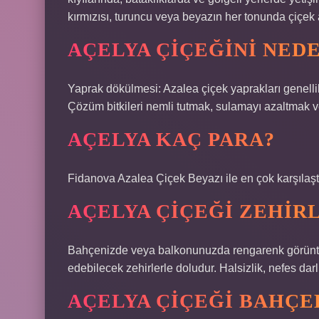
kırmızısı, turuncu veya beyazın her tonunda çiçek a
AÇELYA ÇIÇEĞINI NED
Yaprak dökülmesi: Azalea çiçek yaprakları genelli
Çözüm bitkileri nemli tutmak, sulamayı azaltmak v
AÇELYA KAÇ PARA?
Fidanova Azalea Çiçek Beyazı ile en çok karşılaştı
AÇELYA ÇIÇEĞI ZEHIRL
Bahçenizde veya balkonunuzda rengarenk görüntül
edebilecek zehirlerle doludur. Halsizlik, nefes darlı
AÇELYA ÇIÇEĞI BAHÇED