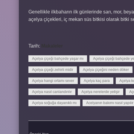
Genellikle ilkbaharın ilk günlerinde sarı, mor, be
açelya çiçekleri, iç mekan süs bitkisi olarak bitki s
Tarih:
Makaleler
Açelya çiçeği bahçede yaşar mı
Açelya çiçeği bahçede yet
Açelya çiçeği zehirli midir
Açelya çiçeğini neden döker
Açelya hangi ortamı sever
Açelya kaç para
Açelya kı
Açelya nasıl canlandırılır
Açelya nerelerde yetişir
Açe
Açelya soğuğa dayanıklı mı
Acelyanın bakımı nasıl yapılır