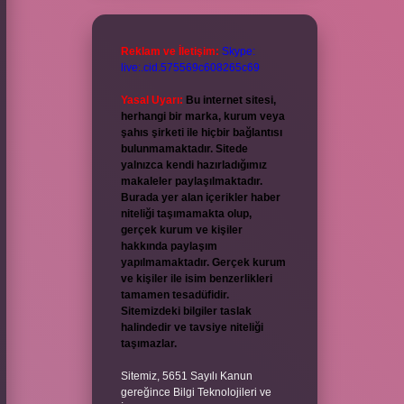
Reklam ve İletişim:
Skype:
live:.cid.575569c608265c69
Yasal Uyarı:
Bu internet sitesi,
herhangi bir marka, kurum veya
şahıs şirketi ile hiçbir bağlantısı
bulunmamaktadır. Sitede
yalnızca kendi hazırladığımız
makaleler paylaşılmaktadır.
Burada yer alan içerikler haber
niteliği taşımamakta olup,
gerçek kurum ve kişiler
hakkında paylaşım
yapılmamaktadır. Gerçek kurum
ve kişiler ile isim benzerlikleri
tamamen tesadüfidir.
Sitemizdeki bilgiler taslak
halindedir ve tavsiye niteliği
taşımazlar.
Sitemiz, 5651 Sayılı Kanun
gereğince Bilgi Teknolojileri ve