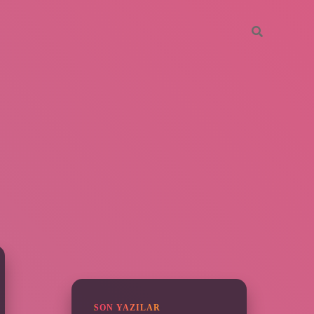
SIDEBAR
vdcasino giriş
SON YAZILAR