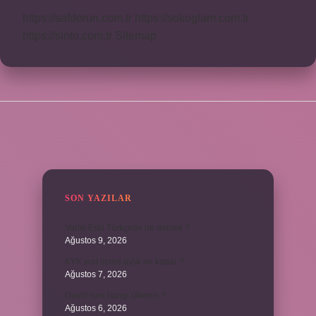
https://safderun.com.tr
https://sokoglam.com.tr
https://sinto.com.tr
Sitemap
SIDEBAR
SON YAZILAR
Varlık Eski Türkçede ne demek ?
Ağustos 9, 2026
KYK yurt ücreti aylık ne kadar ?
Ağustos 7, 2026
David ismi hangi ülkenin ?
Ağustos 6, 2026