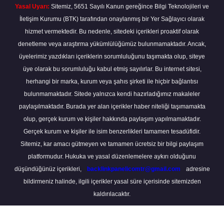
Yasal Uyarı:
Sitemiz, 5651 Sayılı Kanun gereğince Bilgi Teknolojileri ve
İletişim Kurumu (BTK) tarafından onaylanmış bir Yer Sağlayıcı olarak
hizmet vermektedir. Bu nedenle, sitedeki içerikleri proaktif olarak
denetleme veya araştırma yükümlülüğümüz bulunmamaktadır. Ancak,
üyelerimiz yazdıkları içeriklerin sorumluluğunu taşımakta olup, siteye
üye olarak bu sorumluluğu kabul etmiş sayılırlar. Bu internet sitesi,
herhangi bir marka, kurum veya şahıs şirketi ile hiçbir bağlantısı
bulunmamaktadır. Sitede yalnızca kendi hazırladığımız makaleler
paylaşılmaktadır. Burada yer alan içerikler haber niteliği taşımamakta
olup, gerçek kurum ve kişiler hakkında paylaşım yapılmamaktadır.
Gerçek kurum ve kişiler ile isim benzerlikleri tamamen tesadüfidir.
Sitemiz, kar amacı gütmeyen ve tamamen ücretsiz bir bilgi paylaşım
platformudur. Hukuka ve yasal düzenlemelere aykırı olduğunu
düşündüğünüz içerikleri,
backlinkpanelicomtr@gmail.com
adresine
bildirmeniz halinde, ilgili içerikler yasal süre içerisinde sitemizden
kaldırılacaktır.
Scro
to