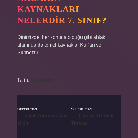
KAYNAKLARI
NELERDIR 7. SINIF?
Dinimizde, her konuda olduğu gibi ahlak
alanında da temel kaynaklar Kur’an ve
Sünnet’tir.
Tarih:
Makaleler
Önceki Yazı
Sonraki Yazı
Adak Adamak Caiz
Tika Ne Demek
Midir
Turkce