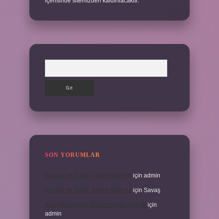
içerisinde sitemizden kaldırılacaktır.
Arama
SON YORUMLAR
Kumun Ve Zuhûr Teorisi Kime Ait
için
admin
Kumun Ve Zuhûr Teorisi Kime Ait
için
Savaş
Ana Fikir Ve Ana Düşünce Aynı Şey Mi
için
admin