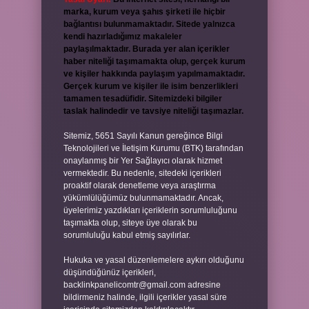
marka, kurum veya şahıs şirketi ile hiçbir
bağlantısı bulunmamaktadır. Sitede yalnızca
kendi hazırladığımız makaleler
paylaşılmaktadır. Burada yer alan içerikler
haber niteliği taşımamakta olup, gerçek kurum
ve kişiler hakkında paylaşım yapılmamaktadır.
Gerçek kurum ve kişiler ile isim benzerlikleri
tamamen tesadüfidir. Sitemizdeki bilgiler
taslak halindedir ve tavsiye niteliği taşımazlar.
Sitemiz, 5651 Sayılı Kanun gereğince Bilgi
Teknolojileri ve İletişim Kurumu (BTK) tarafından
onaylanmış bir Yer Sağlayıcı olarak hizmet
vermektedir. Bu nedenle, sitedeki içerikleri
proaktif olarak denetleme veya araştırma
yükümlülüğümüz bulunmamaktadır. Ancak,
üyelerimiz yazdıkları içeriklerin sorumluluğunu
taşımakta olup, siteye üye olarak bu
sorumluluğu kabul etmiş sayılırlar.
Hukuka ve yasal düzenlemelere aykırı olduğunu
düşündüğünüz içerikleri,
backlinkpanelicomtr@gmail.com
adresine
bildirmeniz halinde, ilgili içerikler yasal süre