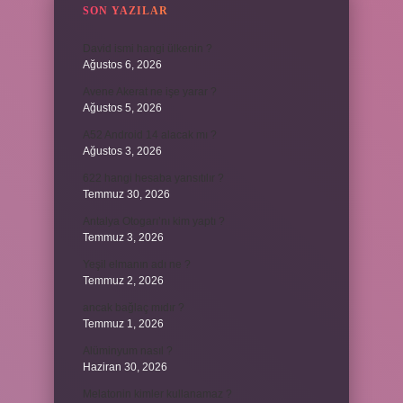
SON YAZILAR
David ismi hangi ülkenin ?
Ağustos 6, 2026
Avene Akerat ne işe yarar ?
Ağustos 5, 2026
A52 Android 14 alacak mı ?
Ağustos 3, 2026
622 hangi hesaba yansıtılır ?
Temmuz 30, 2026
Antalya Otogarı’nı kim yaptı ?
Temmuz 3, 2026
Yeşil elmanın adı ne ?
Temmuz 2, 2026
ancak bağlaç mıdır ?
Temmuz 1, 2026
Alüminyum nasıl ?
Haziran 30, 2026
Melatonin kimler kullanamaz ?