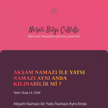
menüyü
aç
Anasayfa
Neşeli Bilgi Çığlığı
Gizlilik Politikası
Eğlenceli hikayelerle gününü şenlendir!
Yasal Uyarı
Hakkımızda
AKŞAM NAMAZI ILE YATSI
NAMAZI AYNI ANDA
KILINABILIR MI ?
Tarih: Ocak 14, 2026
Akşam Namazı ile Yatsı Namazı Aynı Anda