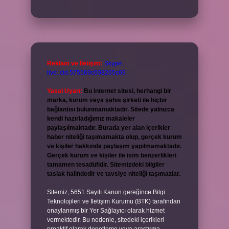
Reklam ve İletişim:
Skype:
live:.cid.575569c608265c69
Yasal Uyarı:
Bu internet sitesi, herhangi bir
marka, kurum veya şahıs şirketi ile hiçbir
bağlantısı bulunmamaktadır. Sitede yalnızca
kendi hazırladığımız makaleler
paylaşılmaktadır. Burada yer alan içerikler
haber niteliği taşımamakta olup, gerçek kurum
ve kişiler hakkında paylaşım yapılmamaktadır.
Gerçek kurum ve kişiler ile isim benzerlikleri
tamamen tesadüfidir. Sitemizdeki bilgiler
taslak halindedir ve tavsiye niteliği taşımazlar.
Sitemiz, 5651 Sayılı Kanun gereğince Bilgi
Teknolojileri ve İletişim Kurumu (BTK) tarafından
onaylanmış bir Yer Sağlayıcı olarak hizmet
vermektedir. Bu nedenle, sitedeki içerikleri