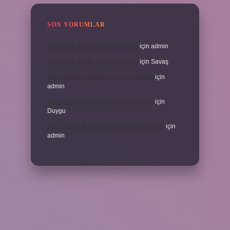
SON YORUMLAR
Kumun Ve Zuhûr Teorisi Kime Ait
için
admin
Kumun Ve Zuhûr Teorisi Kime Ait
için
Savaş
Ana Fikir Ve Ana Düşünce Aynı Şey Mi
için
admin
Ana Fikir Ve Ana Düşünce Aynı Şey Mi
için
Duygu
1513 Tarihli Ilk Dünya Haritasını Kim Çizdi
için
admin