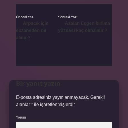
Önceki Yazı
Sonraki Yazı
Arpacık için
Azalan üçgen kırılma
eczaneden ne
yüzdesi kaç olmalıdır ?
alınır ?
Bir yanıt yazın
E-posta adresiniz yayınlanmayacak.
Gerekli
alanlar
*
ile işaretlenmişlerdir
Yorum