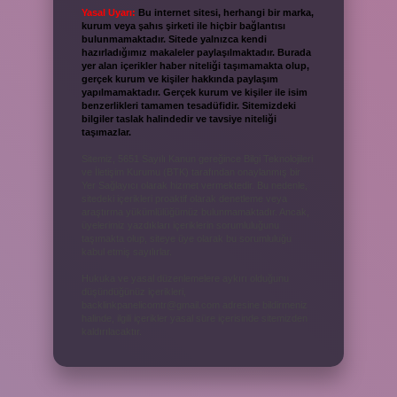
Yasal Uyarı:
Bu internet sitesi, herhangi bir marka,
kurum veya şahıs şirketi ile hiçbir bağlantısı
bulunmamaktadır. Sitede yalnızca kendi
hazırladığımız makaleler paylaşılmaktadır. Burada
yer alan içerikler haber niteliği taşımamakta olup,
gerçek kurum ve kişiler hakkında paylaşım
yapılmamaktadır. Gerçek kurum ve kişiler ile isim
benzerlikleri tamamen tesadüfidir. Sitemizdeki
bilgiler taslak halindedir ve tavsiye niteliği
taşımazlar.
Sitemiz, 5651 Sayılı Kanun gereğince Bilgi Teknolojileri
ve İletişim Kurumu (BTK) tarafından onaylanmış bir
Yer Sağlayıcı olarak hizmet vermektedir. Bu nedenle,
sitedeki içerikleri proaktif olarak denetleme veya
araştırma yükümlülüğümüz bulunmamaktadır. Ancak,
üyelerimiz yazdıkları içeriklerin sorumluluğunu
taşımakta olup, siteye üye olarak bu sorumluluğu
kabul etmiş sayılırlar.
Hukuka ve yasal düzenlemelere aykırı olduğunu
düşündüğünüz içerikleri,
backlinkpanelicomtr@gmail.com
adresine bildirmeniz
halinde, ilgili içerikler yasal süre içerisinde sitemizden
kaldırılacaktır.