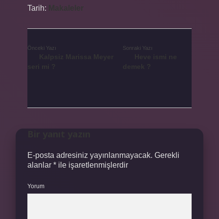
Tarih:
Makaleler
Önceki Yazı
Sonraki Yazı
Kalpsiz Marissa Meyer
Heve ismi ne
seri mi ?
demek ?
Bir yanıt yazın
E-posta adresiniz yayınlanmayacak.
Gerekli
alanlar
*
ile işaretlenmişlerdir
Yorum