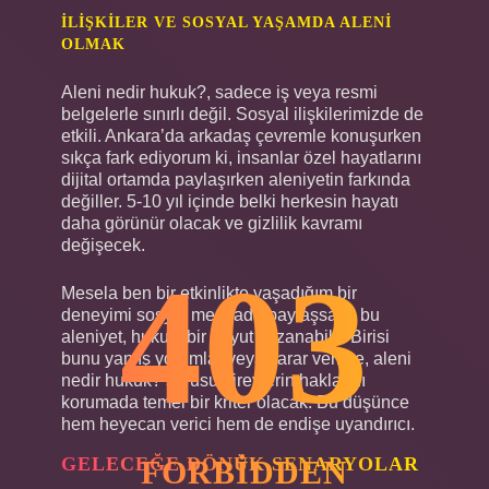
İLIŞKILER VE SOSYAL YAŞAMDA ALENI
OLMAK
Aleni nedir hukuk?, sadece iş veya resmi
belgelerle sınırlı değil. Sosyal ilişkilerimizde de
etkili. Ankara’da arkadaş çevremle konuşurken
sıkça fark ediyorum ki, insanlar özel hayatlarını
dijital ortamda paylaşırken aleniyetin farkında
değiller. 5-10 yıl içinde belki herkesin hayatı
daha görünür olacak ve gizlilik kavramı
değişecek.
403
Mesela ben bir etkinlikte yaşadığım bir
deneyimi sosyal medyada paylaşsam, bu
aleniyet, hukuki bir boyut kazanabilir. Birisi
bunu yanlış yorumlar veya zarar verirse, aleni
nedir hukuk? sorusu bireylerin haklarını
korumada temel bir kriter olacak. Bu düşünce
hem heyecan verici hem de endişe uyandırıcı.
GELECEĞE DÖNÜK SENARYOLAR
FORBIDDEN