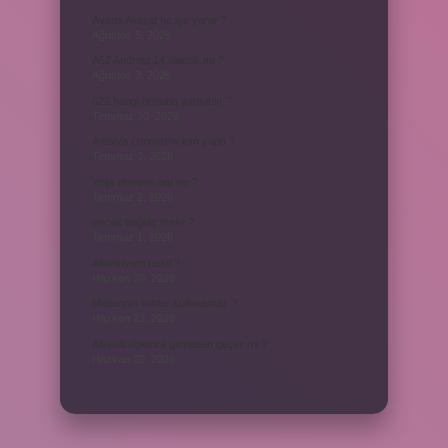
Avene Akerat ne işe yarar ?
Ağustos 5, 2026
A52 Android 14 alacak mı ?
Ağustos 3, 2026
622 hangi hesaba yansıtılır ?
Temmuz 30, 2026
Antalya Otogarı’nı kim yaptı ?
Temmuz 3, 2026
Yeşil elmanın adı ne ?
Temmuz 2, 2026
ancak bağlaç mıdır ?
Temmuz 1, 2026
Alüminyum nasıl ?
Haziran 30, 2026
Melatonin kimler kullanamaz ?
Haziran 23, 2026
Alveolit doktora gitmeden geçer mi ?
Haziran 20, 2026