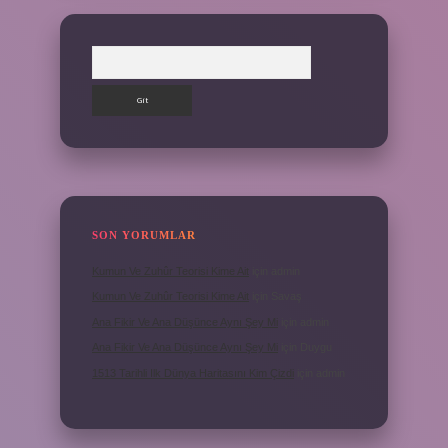
Arama
SON YORUMLAR
Kumun Ve Zuhûr Teorisi Kime Ait
için
admin
Kumun Ve Zuhûr Teorisi Kime Ait
için
Savaş
Ana Fikir Ve Ana Düşünce Aynı Şey Mi
için
admin
Ana Fikir Ve Ana Düşünce Aynı Şey Mi
için
Duygu
1513 Tarihli Ilk Dünya Haritasını Kim Çizdi
için
admin