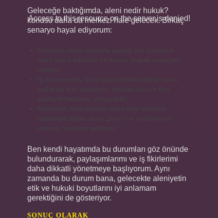
Geleceğe baktığımda, aleni nedir hukuk?
Access to this resource on the server is denied!
konusu daha da merkezi hale gelecek. Birkaç
senaryo hayal ediyorum:
Herkesin dijital ortamda yaptığı her paylaşım
aleni kabul edilebilir ve bunun hukuki sonuçları
netleşir.
İş dünyasında, aleni kabul edilen bilgiler daha
şeffaf ve hızlı paylaşılır, ama bu durum fikri
mülkiyet haklarını zorlayabilir.
İlişkilerde, özel hayatın aleni hale gelmesi
nedeniyle kişiler arası güven ve mahremiyet
anlayışı yeniden şekillenir.
Ben kendi hayatımda bu durumları göz önünde
bulundurarak, paylaşımlarımı ve iş fikirlerimi
daha dikkatli yönetmeye başlıyorum. Aynı
zamanda bu durum bana, gelecekte aleniyetin
etik ve hukuki boyutlarını iyi anlamam
gerektiğini de gösteriyor.
SONUÇ OLARAK