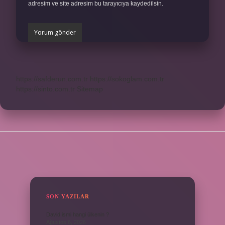
adresim ve site adresim bu tarayıcıya kaydedilsin.
https://safderun.com.tr
https://sokoglam.com.tr
https://sinto.com.tr
Sitemap
SIDEBAR
SON YAZILAR
David ismi hangi ülkenin ?
Ağustos 6, 2026