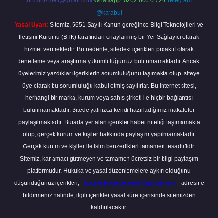
forumhizmeti@gmail.com
Whatsapp: 0262 606 0 726
Telegram:
@karabul
Yasal Uyarı:
Sitemiz, 5651 Sayılı Kanun gereğince Bilgi Teknolojileri ve
İletişim Kurumu (BTK) tarafından onaylanmış bir Yer Sağlayıcı olarak
hizmet vermektedir. Bu nedenle, sitedeki içerikleri proaktif olarak
denetleme veya araştırma yükümlülüğümüz bulunmamaktadır. Ancak,
üyelerimiz yazdıkları içeriklerin sorumluluğunu taşımakta olup, siteye
üye olarak bu sorumluluğu kabul etmiş sayılırlar. Bu internet sitesi,
herhangi bir marka, kurum veya şahıs şirketi ile hiçbir bağlantısı
bulunmamaktadır. Sitede yalnızca kendi hazırladığımız makaleler
paylaşılmaktadır. Burada yer alan içerikler haber niteliği taşımamakta
olup, gerçek kurum ve kişiler hakkında paylaşım yapılmamaktadır.
Gerçek kurum ve kişiler ile isim benzerlikleri tamamen tesadüfidir.
Sitemiz, kar amacı gütmeyen ve tamamen ücretsiz bir bilgi paylaşım
platformudur. Hukuka ve yasal düzenlemelere aykırı olduğunu
düşündüğünüz içerikleri,
backlinkpanelicomtr@gmail.com
adresine
bildirmeniz halinde, ilgili içerikler yasal süre içerisinde sitemizden
kaldırılacaktır.