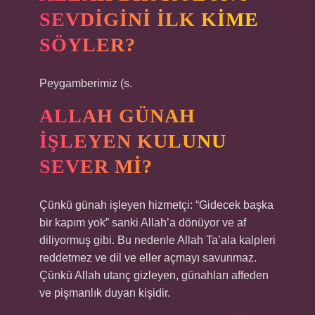
SEVDIGINI ILK KIME
SÖYLER?
Peygamberimiz (s.
ALLAH GÜNAH
IŞLEYEN KULUNU
SEVER MI?
Çünkü günah işleyen hizmetçi: “Gidecek başka
bir kapım yok” sanki Allah’a dönüyor ve af
diliyormuş gibi. Bu nedenle Allah Ta’ala kalpleri
reddetmez ve dil ve eller açmayı savunmaz.
Çünkü Allah utanç gizleyen, günahları affeden
ve pişmanlık duyan kişidir.