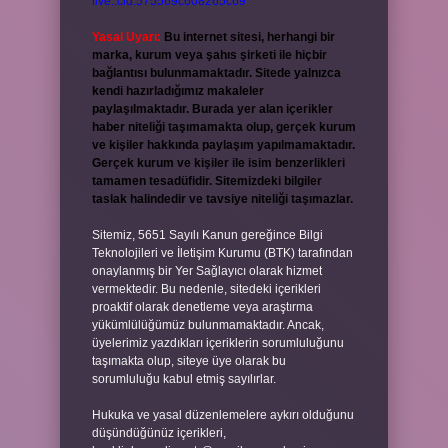
live:.cid.575569c608265c69
Yasal Uyarı:
Bu internet sitesi, herhangi bir
marka, kurum veya şahıs şirketi ile hiçbir
bağlantısı bulunmamaktadır. Sitede yalnızca
kendi hazırladığımız makaleler
paylaşılmaktadır. Burada yer alan içerikler
haber niteliği taşımamakta olup, gerçek kurum
ve kişiler hakkında paylaşım yapılmamaktadır.
Gerçek kurum ve kişiler ile isim benzerlikleri
tamamen tesadüfidir. Sitemizdeki bilgiler
taslak halindedir ve tavsiye niteliği taşımazlar.
Sitemiz, 5651 Sayılı Kanun gereğince Bilgi
Teknolojileri ve İletişim Kurumu (BTK) tarafından
onaylanmış bir Yer Sağlayıcı olarak hizmet
vermektedir. Bu nedenle, sitedeki içerikleri
proaktif olarak denetleme veya araştırma
yükümlülüğümüz bulunmamaktadır. Ancak,
üyelerimiz yazdıkları içeriklerin sorumluluğunu
taşımakta olup, siteye üye olarak bu
sorumluluğu kabul etmiş sayılırlar.
Hukuka ve yasal düzenlemelere aykırı olduğunu
düşündüğünüz içerikleri,