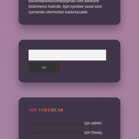
backlinkpanelicomtr@gmail.com
adresine
bildirmeniz halinde, ilgili içerikler yasal süre
içerisinde sitemizden kaldırılacaktır.
Arama
SON YORUMLAR
Kumun Ve Zuhûr Teorisi Kime Ait
için
admin
Kumun Ve Zuhûr Teorisi Kime Ait
için
Savaş