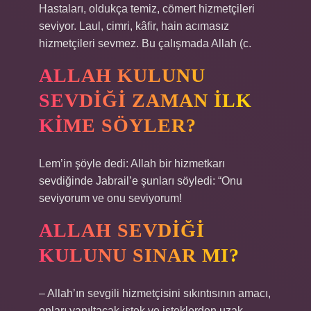
Hastaları, oldukça temiz, cömert hizmetçileri
seviyor. Laul, cimri, kâfir, hain acımasız
hizmetçileri sevmez. Bu çalışmada Allah (c.
ALLAH KULUNU
SEVDIĞI ZAMAN ILK
KIME SÖYLER?
Lem’in şöyle dedi: Allah bir hizmetkarı
sevdiğinde Jabrail’e şunları söyledi: “Onu
seviyorum ve onu seviyorum!
ALLAH SEVDIĞI
KULUNU SINAR MI?
– Allah’ın sevgili hizmetçisini sıkıntısının amacı,
onları yanıltacak istek ve isteklerden uzak