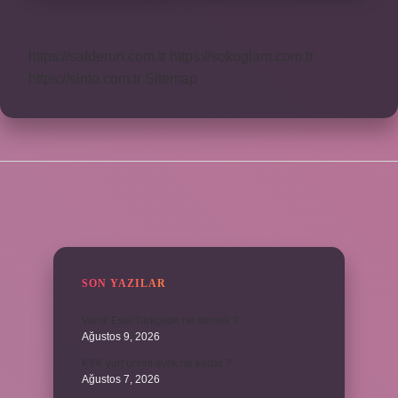
https://safderun.com.tr
https://sokoglam.com.tr
https://sinto.com.tr
Sitemap
SIDEBAR
SON YAZILAR
Varlık Eski Türkçede ne demek ?
Ağustos 9, 2026
KYK yurt ücreti aylık ne kadar ?
Ağustos 7, 2026