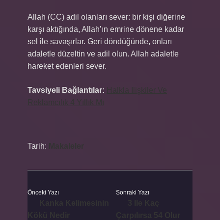
Allah (CC) adil olanları sever: bir kişi diğerine
karşı aktığında, Allah’ın emrine dönene kadar
sel ile savaşırlar. Geri döndüğünde, onları
adaletle düzeltin ve adil olun. Allah adaletle
hareket edenleri sever.
Tavsiyeli Bağlantılar:
Halkla Ilişkiler Ve
Reklamcılık 4 Yıllık Mı
Tarih:
Makaleler
Önceki Yazı
Sonraki Yazı
Kanka Kelimesinin
3 Ile Kaç
Kökü Nedir
Çarpılırsa 54 Olur