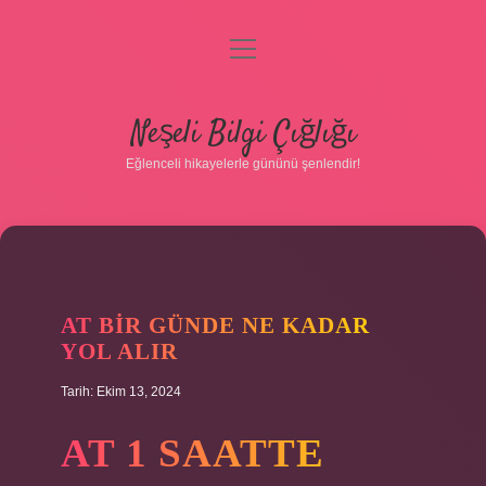
menüyü
aç
Anasayfa
Neşeli Bilgi Çığlığı
Gizlilik Politikası
Eğlenceli hikayelerle gününü şenlendir!
Yasal Uyarı
Hakkımızda
AT BIR GÜNDE NE KADAR
YOL ALIR
Tarih: Ekim 13, 2024
AT 1 SAATTE