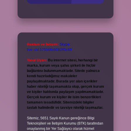
Reklam ve İletişim:
Skype:
live:.cid.575569c608265c69
Yasal Uyarı:
Bu internet sitesi, herhangi bir
marka, kurum veya şahıs şirketi ile hiçbir
bağlantısı bulunmamaktadır. Sitede yalnızca
kendi hazırladığımız makaleler
paylaşılmaktadır. Burada yer alan içerikler
haber niteliği taşımamakta olup, gerçek kurum
ve kişiler hakkında paylaşım yapılmamaktadır.
Gerçek kurum ve kişiler ile isim benzerlikleri
tamamen tesadüfidir. Sitemizdeki bilgiler
taslak halindedir ve tavsiye niteliği taşımazlar.
Sitemiz, 5651 Sayılı Kanun gereğince Bilgi
Teknolojileri ve İletişim Kurumu (BTK) tarafından
onaylanmış bir Yer Sağlayıcı olarak hizmet