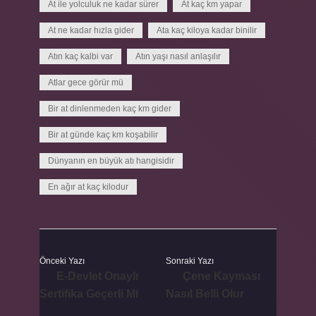
At ile yolculuk ne kadar sürer
At kaç km yapar
At ne kadar hızla gider
Ata kaç kiloya kadar binilir
Atın kaç kalbi var
Atın yaşı nasıl anlaşılır
Atlar gece görür mü
Bir at dinlenmeden kaç km gider
Bir at günde kaç km koşabilir
Dünyanın en büyük atı hangisidir
En ağır at kaç kilodur
Önceki Yazı
Sonraki Yazı
E-Devlet Onaylı
Çene Kayması
Sertifika Geçerli Mi
Nasıl Belli Olur