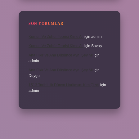
SON YORUMLAR
Kumun Ve Zuhûr Teorisi Kime Ait
için
admin
Kumun Ve Zuhûr Teorisi Kime Ait
için
Savaş
Ana Fikir Ve Ana Düşünce Aynı Şey Mi
için
admin
Ana Fikir Ve Ana Düşünce Aynı Şey Mi
için
Duygu
1513 Tarihli Ilk Dünya Haritasını Kim Çizdi
için
admin