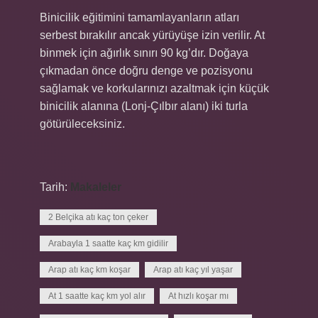
Binicilik eğitimini tamamlayanların atları
serbest bırakılır ancak yürüyüşe izin verilir. At
binmek için ağırlık sınırı 90 kg’dır. Doğaya
çıkmadan önce doğru denge ve pozisyonu
sağlamak ve korkularınızı azaltmak için küçük
binicilik alanına (Lonj-Çılbır alanı) iki turla
götürüleceksiniz.
Tarih:
Makaleler
2 Belçika atı kaç ton çeker
Arabayla 1 saatte kaç km gidilir
Arap atı kaç km koşar
Arap atı kaç yıl yaşar
At 1 saatte kaç km yol alır
At hızlı koşar mı