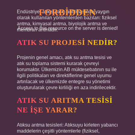
FORBIDDEN
Endüstriyel atık suların arıtılmasında yaygın
olarak kullanılan yöntemlerden bazıları: fiziksel
arıtma, kimyasal arıtma, biyolojik arıtma ve
Access to this resource on the server is denied!
membran arıtmadır.
ATIK SU PROJESI NEDIR?
Projenin genel amacı, atık su arıtma tesisi ve
atık su toplama sistemi kurarak çevreyi
korumaktır. Ülkemizin AB müktesebatının su ile
ilgili politikaları ve direktiflerine genel uyumu
artırılacak ve ülkemizde entegre su yönetimi
oluşturularak çevre kirliliği en aza indirilecektir.
ATIK SU ARITMA TESISI
NE IŞE YARAR?
Atıksu arıtma tesisleri: Atıksuyu kirleten yabancı
maddelerin çeşitli yöntemlerle (fiziksel,