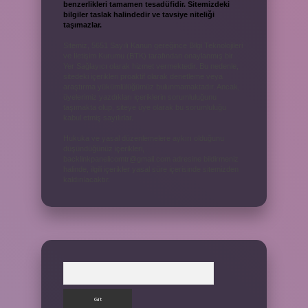
benzerlikleri tamamen tesadüfidir. Sitemizdeki
bilgiler taslak halindedir ve tavsiye niteliği
taşımazlar.
Sitemiz, 5651 Sayılı Kanun gereğince Bilgi Teknolojileri
ve İletişim Kurumu (BTK) tarafından onaylanmış bir
Yer Sağlayıcı olarak hizmet vermektedir. Bu nedenle,
sitedeki içerikleri proaktif olarak denetleme veya
araştırma yükümlülüğümüz bulunmamaktadır. Ancak,
üyelerimiz yazdıkları içeriklerin sorumluluğunu
taşımakta olup, siteye üye olarak bu sorumluluğu
kabul etmiş sayılırlar.
Hukuka ve yasal düzenlemelere aykırı olduğunu
düşündüğünüz içerikleri,
backlinkpanelicomtr@gmail.com
adresine bildirmeniz
halinde, ilgili içerikler yasal süre içerisinde sitemizden
kaldırılacaktır.
Arama