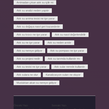
Arıtmadan çıkan atık su içilir mi
Atık su analizi neden yapılır
Atık su arıtma tesisi ne işe yarar
Atık su doğaya nasıl geri kazandırılır
Atık su kısıcı ne işe yarar
Atık su nasıl değerlendirilir
Atık su ne işe yarar
Atık su neden arıtılır
Atık su nereye gidiyor
Atık su pompası ne işe yarar
Atık su projesi nedir
Atık su tarımda kullanılır mı
Atık su tesisi ne işe yarar
Atık sular nerede kullanılır
Atık sulara ne olur
Kanalizasyon suları ne oluyor
Musluktan akan su nereye gidiyor
Önceki Yazı
Sonraki Yazı