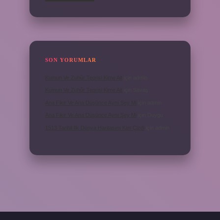
SON YORUMLAR
Kumun Ve Zuhûr Teorisi Kime Ait
için
admin
Kumun Ve Zuhûr Teorisi Kime Ait
için
Savaş
Ana Fikir Ve Ana Düşünce Aynı Şey Mi
için
admin
Ana Fikir Ve Ana Düşünce Aynı Şey Mi
için
Duygu
1513 Tarihli Ilk Dünya Haritasını Kim Çizdi
için
admin