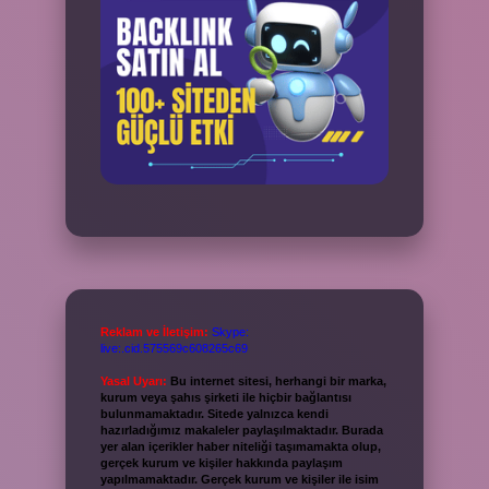
Reklam ve İletişim:
Skype:
live:.cid.575569c608265c69
Yasal Uyarı:
Bu internet sitesi, herhangi bir marka,
kurum veya şahıs şirketi ile hiçbir bağlantısı
bulunmamaktadır. Sitede yalnızca kendi
hazırladığımız makaleler paylaşılmaktadır. Burada
yer alan içerikler haber niteliği taşımamakta olup,
gerçek kurum ve kişiler hakkında paylaşım
yapılmamaktadır. Gerçek kurum ve kişiler ile isim