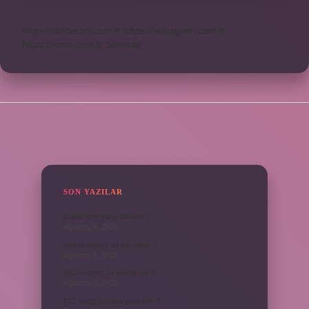
https://safderun.com.tr
https://sokoglam.com.tr
https://sinto.com.tr
Sitemap
SIDEBAR
SON YAZILAR
David ismi hangi ülkenin ?
Ağustos 6, 2026
Avene Akerat ne işe yarar ?
Ağustos 5, 2026
A52 Android 14 alacak mı ?
Ağustos 3, 2026
622 hangi hesaba yansıtılır ?