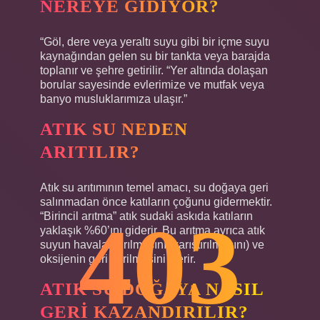
NEREYE GIDIYOR?
“Göl, dere veya yeraltı suyu gibi bir içme suyu
kaynağından gelen su bir tankta veya barajda
toplanır ve şehre getirilir. “Yer altında dolaşan
borular sayesinde evlerimize ve mutfak veya
banyo musluklarımıza ulaşır.”
ATIK SU NEDEN
ARITILIR?
Atık su arıtımının temel amacı, su doğaya geri
salınmadan önce katıların çoğunu gidermektir.
403
“Birincil arıtma” atık sudaki askıda katıların
yaklaşık %60’ını giderir. Bu arıtma ayrıca atık
suyun havalandırılmasını (karıştırılmasını) ve
oksijenin geri verilmesini içerir.
ATIK SU DOĞAYA NASIL
GERI KAZANDIRILIR?