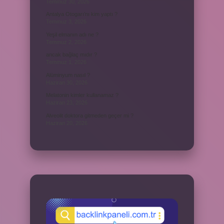
Temmuz 30, 2026
Antalya Otogarı’nı kim yaptı ?
Temmuz 3, 2026
Yeşil elmanın adı ne ?
Temmuz 2, 2026
ancak bağlaç mıdır ?
Temmuz 1, 2026
Alüminyum nasıl ?
Haziran 30, 2026
Melatonin kimler kullanamaz ?
Haziran 23, 2026
Alveolit doktora gitmeden geçer mi ?
Haziran 20, 2026