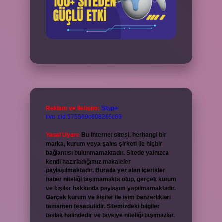
Reklam ve İletişim:
Skype:
live:.cid.575569c608265c69
Yasal Uyarı:
Bu internet sitesi, herhangi bir
marka, kurum veya şahıs şirketi ile hiçbir
bağlantısı bulunmamaktadır. Sitede yalnızca
kendi hazırladığımız makaleler
paylaşılmaktadır. Burada yer alan içerikler
haber niteliği taşımamakta olup, gerçek kurum
ve kişiler hakkında paylaşım yapılmamaktadır.
Gerçek kurum ve kişiler ile isim benzerlikleri
tamamen tesadüfidir. Sitemizdeki bilgiler
taslak halindedir ve tavsiye niteliği taşımazlar.