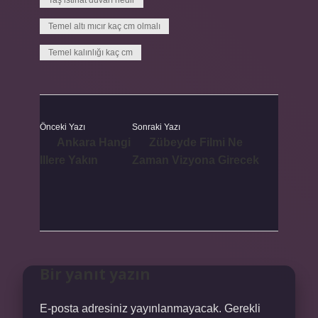
Taş istinat duvarı nedir
Temel altı mıcır kaç cm olmalı
Temel kalınlığı kaç cm
Önceki Yazı
Sonraki Yazı
Ankara Hangi
Zübeyde Filmi Ne
Illere Yakın
Zaman Vizyona Girecek
Bir yanıt yazın
E-posta adresiniz yayınlanmayacak.
Gerekli