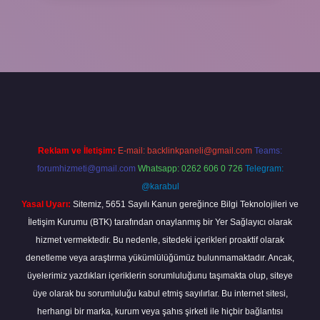
no giriş
Reklam ve İletişim:
E-mail:
backlinkpaneli@gmail.com
Teams:
forumhizmeti@gmail.com
Whatsapp: 0262 606 0 726
Telegram:
@karabul
Yasal Uyarı:
Sitemiz, 5651 Sayılı Kanun gereğince Bilgi Teknolojileri ve
İletişim Kurumu (BTK) tarafından onaylanmış bir Yer Sağlayıcı olarak
hizmet vermektedir. Bu nedenle, sitedeki içerikleri proaktif olarak
denetleme veya araştırma yükümlülüğümüz bulunmamaktadır. Ancak,
üyelerimiz yazdıkları içeriklerin sorumluluğunu taşımakta olup, siteye
üye olarak bu sorumluluğu kabul etmiş sayılırlar. Bu internet sitesi,
herhangi bir marka, kurum veya şahıs şirketi ile hiçbir bağlantısı