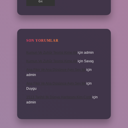
SON YORUMLAR
Kumun Ve Zuhûr Teorisi Kime Ait
için
admin
Kumun Ve Zuhûr Teorisi Kime Ait
için
Savaş
Ana Fikir Ve Ana Düşünce Aynı Şey Mi
için
admin
Ana Fikir Ve Ana Düşünce Aynı Şey Mi
için
Duygu
1513 Tarihli Ilk Dünya Haritasını Kim Çizdi
için
admin