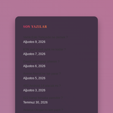
SIDEBAR
SON YAZILAR
Varlık Eski Türkçede ne demek ?
Ağustos 9, 2026
KYK yurt ücreti aylık ne kadar ?
Ağustos 7, 2026
David ismi hangi ülkenin ?
Ağustos 6, 2026
Avene Akerat ne işe yarar ?
Ağustos 5, 2026
A52 Android 14 alacak mı ?
Ağustos 3, 2026
622 hangi hesaba yansıtılır ?
Temmuz 30, 2026
Antalya Otogarı’nı kim yaptı ?