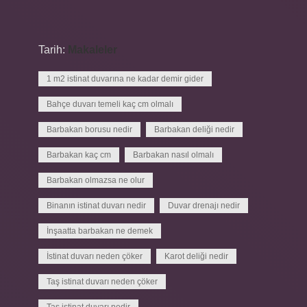
Tarih:
Makaleler
1 m2 istinat duvarına ne kadar demir gider
Bahçe duvarı temeli kaç cm olmalı
Barbakan borusu nedir
Barbakan deliği nedir
Barbakan kaç cm
Barbakan nasıl olmalı
Barbakan olmazsa ne olur
Binanın istinat duvarı nedir
Duvar drenajı nedir
İnşaatta barbakan ne demek
İstinat duvarı neden çöker
Karot deliği nedir
Taş istinat duvarı neden çöker